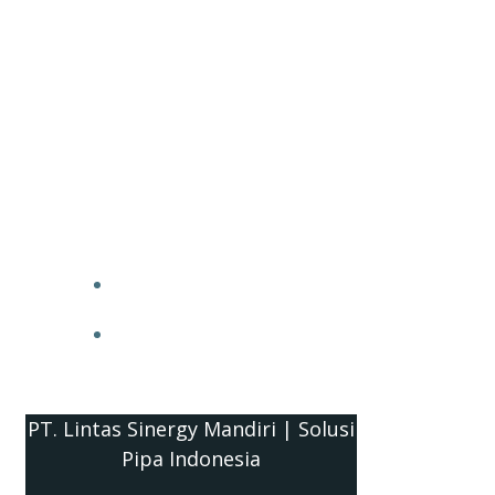
PT. Lintas Sinergy Mandiri | Solusi
Pipa Indonesia
HOME
BLOG
PT. Lintas Sinergy Mandiri | Solusi
Pipa Indonesia