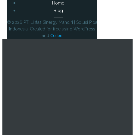
Home
Blog
© 2026 PT. Lintas Sinergy Mandiri | Solusi Pipa
Indonesia. Created for free using WordPress
Colibri
and