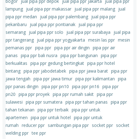
bogor
jual pipa ppr depok
jual pipa ppr jakarta
jual pipa ppr
lampung
jual pipa ppr makassar
jual pipa ppr malang
jual
pipa ppr medan
jual pipa ppr palembang
jual pipa ppr
pekanbaru
jual pipa ppr pontianak
jual pipa ppr
semarang
jual pipa ppr solo
jual pipa ppr surabaya
jual pipa
ppr tangerang
jual pipa ppr yogyakarta
mesin las ppr
mesin
pemanas ppr
pipa ppr
pipa ppr air dingin
pipa ppr air
panas
pipa ppr bali nusra
pipa ppr bangunan
pipa ppr
berkualitas
pipa ppr gedung bertingkat
pipa ppr hotel
bintang
pipa ppr jabodetabek
pipa ppr jawa barat
pipa ppr
jawa tengah
pipa ppr jawa timur
pipa ppr kalimantan
pipa
ppr panas dingin
pipa ppr pn10
pipa ppr pn16
pipa ppr
pn20
pipa ppr proyek
pipa ppr rumah sakit
pipa ppr
sulawesi
pipa ppr sumatera
pipa ppr tahan panas
pipa ppr
tahan tekanan
pipa ppr terbaik
pipa ppr untuk
apartemen
pipa ppr untuk hotel
pipa ppr untuk
rumah
reducer ppr
sambungan pipa ppr
socket ppr
socket
welding ppr
tee ppr