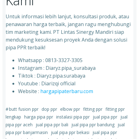
Kami
Untuk informasi lebih lanjut, konsultasi produk, atau
penawaran harga terbaik, jangan ragu menghubungi
tim marketing kami. PT Lintas Sinergy Mandiri siap
mendukung kesuksesan proyek Anda dengan solusi
pipa PPR terbaik!
Whatsapp : 0813-3327-3305
⁠Instagram : Diaryz.pipa_surabaya
⁠Tiktok : Diaryz.pipa.surabaya
⁠Youtube : Diarizqi official
⁠Website :
hargapipaterbaru.com
#
butt fusion ppr
dop ppr
elbow ppr
fitting ppr
fitting ppr
lengkap
harga pipa ppr
instalasi pipa ppr
jual pipa ppr
jual
pipa ppr aceh
jual pipa ppr bali
jual pipa ppr bandung
jual
pipa ppr banjarmasin
jual pipa ppr bekasi
jual pipa ppr