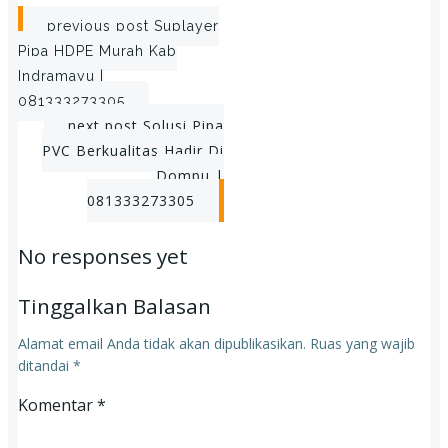
Post
previous post
Suplayer
Pipa HDPE Murah Kab
navigation
Indramayu |
081333273305
Post
next post
Solusi Pipa
PVC Berkualitas Hadir Di
navigation
Dompu |
081333273305
No responses yet
Tinggalkan Balasan
Alamat email Anda tidak akan dipublikasikan.
Ruas yang wajib
ditandai
*
Komentar
*