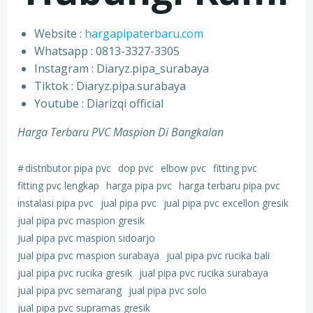
Website :
hargapipaterbaru.com
Whatsapp : 0813-3327-3305
⁠Instagram : Diaryz.pipa_surabaya
⁠Tiktok : Diaryz.pipa.surabaya
⁠Youtube : Diarizqi official
Harga Terbaru PVC Maspion Di Bangkalan
#
distributor pipa pvc
dop pvc
elbow pvc
fitting pvc
fitting pvc lengkap
harga pipa pvc
harga terbaru pipa pvc
instalasi pipa pvc
jual pipa pvc
jual pipa pvc excellon gresik
jual pipa pvc maspion gresik
jual pipa pvc maspion sidoarjo
jual pipa pvc maspion surabaya
jual pipa pvc rucika bali
jual pipa pvc rucika gresik
jual pipa pvc rucika surabaya
jual pipa pvc semarang
jual pipa pvc solo
jual pipa pvc supramas gresik