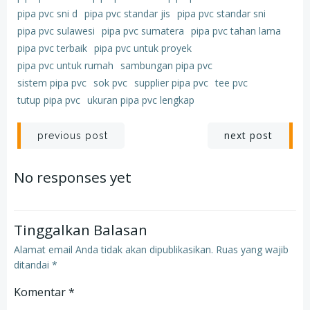
pipa pvc sni d
pipa pvc standar jis
pipa pvc standar sni
pipa pvc sulawesi
pipa pvc sumatera
pipa pvc tahan lama
pipa pvc terbaik
pipa pvc untuk proyek
pipa pvc untuk rumah
sambungan pipa pvc
sistem pipa pvc
sok pvc
supplier pipa pvc
tee pvc
tutup pipa pvc
ukuran pipa pvc lengkap
Post
Post
next post
previous post
navigation
navigation
No responses yet
Tinggalkan Balasan
Alamat email Anda tidak akan dipublikasikan.
Ruas yang wajib
ditandai
*
Komentar
*