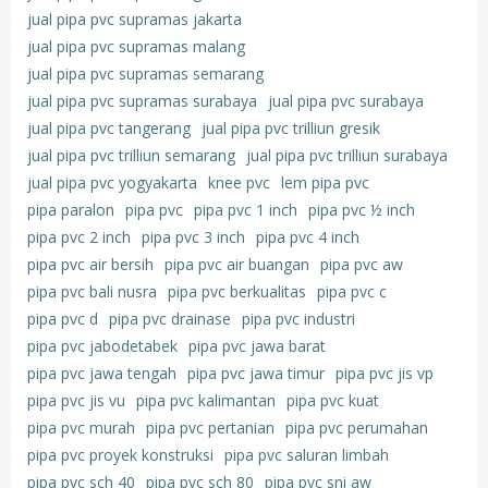
jual pipa pvc supramas jakarta
jual pipa pvc supramas malang
jual pipa pvc supramas semarang
jual pipa pvc supramas surabaya
jual pipa pvc surabaya
jual pipa pvc tangerang
jual pipa pvc trilliun gresik
jual pipa pvc trilliun semarang
jual pipa pvc trilliun surabaya
jual pipa pvc yogyakarta
knee pvc
lem pipa pvc
pipa paralon
pipa pvc
pipa pvc 1 inch
pipa pvc ½ inch
pipa pvc 2 inch
pipa pvc 3 inch
pipa pvc 4 inch
pipa pvc air bersih
pipa pvc air buangan
pipa pvc aw
pipa pvc bali nusra
pipa pvc berkualitas
pipa pvc c
pipa pvc d
pipa pvc drainase
pipa pvc industri
pipa pvc jabodetabek
pipa pvc jawa barat
pipa pvc jawa tengah
pipa pvc jawa timur
pipa pvc jis vp
pipa pvc jis vu
pipa pvc kalimantan
pipa pvc kuat
pipa pvc murah
pipa pvc pertanian
pipa pvc perumahan
pipa pvc proyek konstruksi
pipa pvc saluran limbah
pipa pvc sch 40
pipa pvc sch 80
pipa pvc sni aw