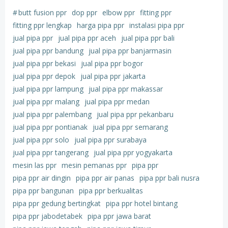
#
butt fusion ppr
dop ppr
elbow ppr
fitting ppr
fitting ppr lengkap
harga pipa ppr
instalasi pipa ppr
jual pipa ppr
jual pipa ppr aceh
jual pipa ppr bali
jual pipa ppr bandung
jual pipa ppr banjarmasin
jual pipa ppr bekasi
jual pipa ppr bogor
jual pipa ppr depok
jual pipa ppr jakarta
jual pipa ppr lampung
jual pipa ppr makassar
jual pipa ppr malang
jual pipa ppr medan
jual pipa ppr palembang
jual pipa ppr pekanbaru
jual pipa ppr pontianak
jual pipa ppr semarang
jual pipa ppr solo
jual pipa ppr surabaya
jual pipa ppr tangerang
jual pipa ppr yogyakarta
mesin las ppr
mesin pemanas ppr
pipa ppr
pipa ppr air dingin
pipa ppr air panas
pipa ppr bali nusra
pipa ppr bangunan
pipa ppr berkualitas
pipa ppr gedung bertingkat
pipa ppr hotel bintang
pipa ppr jabodetabek
pipa ppr jawa barat