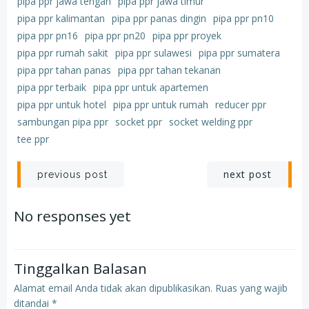
pipa ppr jawa tengah
pipa ppr jawa timur
pipa ppr kalimantan
pipa ppr panas dingin
pipa ppr pn10
pipa ppr pn16
pipa ppr pn20
pipa ppr proyek
pipa ppr rumah sakit
pipa ppr sulawesi
pipa ppr sumatera
pipa ppr tahan panas
pipa ppr tahan tekanan
pipa ppr terbaik
pipa ppr untuk apartemen
pipa ppr untuk hotel
pipa ppr untuk rumah
reducer ppr
sambungan pipa ppr
socket ppr
socket welding ppr
tee ppr
Post
Post
next post
previous post
navigation
navigation
No responses yet
Tinggalkan Balasan
Alamat email Anda tidak akan dipublikasikan.
Ruas yang wajib
ditandai
*