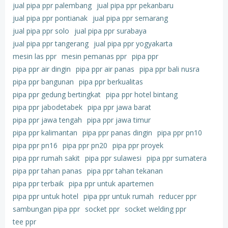
jual pipa ppr palembang
jual pipa ppr pekanbaru
jual pipa ppr pontianak
jual pipa ppr semarang
jual pipa ppr solo
jual pipa ppr surabaya
jual pipa ppr tangerang
jual pipa ppr yogyakarta
mesin las ppr
mesin pemanas ppr
pipa ppr
pipa ppr air dingin
pipa ppr air panas
pipa ppr bali nusra
pipa ppr bangunan
pipa ppr berkualitas
pipa ppr gedung bertingkat
pipa ppr hotel bintang
pipa ppr jabodetabek
pipa ppr jawa barat
pipa ppr jawa tengah
pipa ppr jawa timur
pipa ppr kalimantan
pipa ppr panas dingin
pipa ppr pn10
pipa ppr pn16
pipa ppr pn20
pipa ppr proyek
pipa ppr rumah sakit
pipa ppr sulawesi
pipa ppr sumatera
pipa ppr tahan panas
pipa ppr tahan tekanan
pipa ppr terbaik
pipa ppr untuk apartemen
pipa ppr untuk hotel
pipa ppr untuk rumah
reducer ppr
sambungan pipa ppr
socket ppr
socket welding ppr
tee ppr