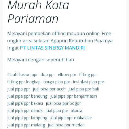
Murah Kota
Pariaman
Melayani pembelian offline maupun online. Free
ongkir area sekitar! Apapun Kebutuhan Pipa nya
Ingat
PT LINTAS SINERGY MANDIRI
Melayani dengan sepenuh hati
#
butt fusion ppr
dop ppr
elbow ppr
fitting ppr
fitting ppr lengkap
harga pipa ppr
instalasi pipa ppr
jual pipa ppr
jual pipa ppr aceh
jual pipa ppr bali
jual pipa ppr bandung
jual pipa ppr banjarmasin
jual pipa ppr bekasi
jual pipa ppr bogor
jual pipa ppr depok
jual pipa ppr jakarta
jual pipa ppr lampung
jual pipa ppr makassar
jual pipa ppr malang
jual pipa ppr medan