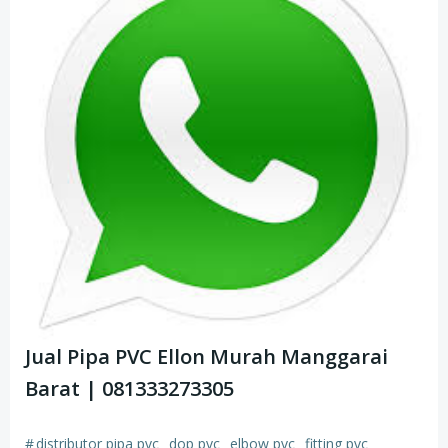
Jual Pipa PVC Ellon Murah Manggarai
Barat | 081333273305
#
distributor pipa pvc
dop pvc
elbow pvc
fitting pvc