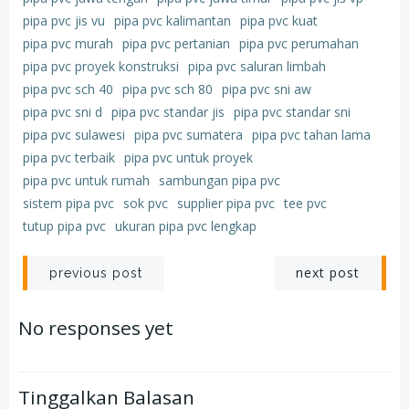
pipa pvc jis vu
pipa pvc kalimantan
pipa pvc kuat
pipa pvc murah
pipa pvc pertanian
pipa pvc perumahan
pipa pvc proyek konstruksi
pipa pvc saluran limbah
pipa pvc sch 40
pipa pvc sch 80
pipa pvc sni aw
pipa pvc sni d
pipa pvc standar jis
pipa pvc standar sni
pipa pvc sulawesi
pipa pvc sumatera
pipa pvc tahan lama
pipa pvc terbaik
pipa pvc untuk proyek
pipa pvc untuk rumah
sambungan pipa pvc
sistem pipa pvc
sok pvc
supplier pipa pvc
tee pvc
tutup pipa pvc
ukuran pipa pvc lengkap
Post
Post
next post
previous post
navigation
navigation
No responses yet
Tinggalkan Balasan