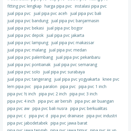
fitting pvc lengkap
harga pipa pvc
instalasi pipa pvc
jual pipa pvc
jual pipa pvc aceh
jual pipa pvc bali
jual pipa pvc bandung
jual pipa pvc banjarmasin
jual pipa pvc bekasi
jual pipa pvc bogor
jual pipa pvc depok
jual pipa pvc jakarta
jual pipa pvc lampung
jual pipa pvc makassar
jual pipa pvc malang
jual pipa pvc medan
jual pipa pvc palembang
jual pipa pvc pekanbaru
jual pipa pvc pontianak
jual pipa pvc semarang
jual pipa pvc solo
jual pipa pvc surabaya
jual pipa pvc tangerang
jual pipa pvc yogyakarta
knee pvc
lem pipa pvc
pipa paralon
pipa pvc
pipa pvc 1 inch
pipa pvc ½ inch
pipa pvc 2 inch
pipa pvc 3 inch
pipa pvc 4 inch
pipa pvc air bersih
pipa pvc air buangan
pipa pvc aw
pipa pvc bali nusra
pipa pvc berkualitas
pipa pvc c
pipa pvc d
pipa pvc drainase
pipa pvc industri
pipa pvc jabodetabek
pipa pvc jawa barat
pipa pvc jawa tengah
pipa pvc jawa timur
pipa pvc jis vp