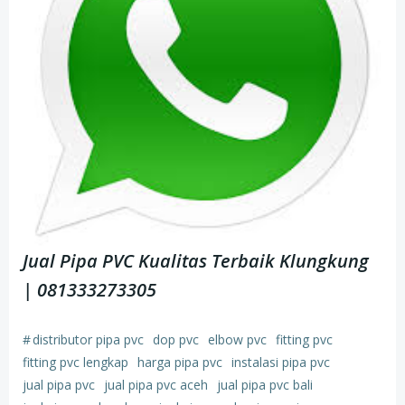
Jual Pipa PVC Kualitas Terbaik Klungkung
| 081333273305
#
distributor pipa pvc
dop pvc
elbow pvc
fitting pvc
fitting pvc lengkap
harga pipa pvc
instalasi pipa pvc
jual pipa pvc
jual pipa pvc aceh
jual pipa pvc bali