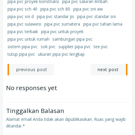
pipa pvc proyek konstruksi
pipa pvc saluran limbah
pipa pvc sch 40
pipa pvc sch 80
pipa pvc sni aw
pipa pvc sni d
pipa pvc standar jis
pipa pvc standar sni
pipa pvc sulawesi
pipa pvc sumatera
pipa pvc tahan lama
pipa pvc terbaik
pipa pvc untuk proyek
pipa pvc untuk rumah
sambungan pipa pvc
sistem pipa pvc
sok pvc
supplier pipa pvc
tee pvc
tutup pipa pvc
ukuran pipa pvc lengkap
Post
Post
next post
previous post
navigation
navigation
No responses yet
Tinggalkan Balasan
Alamat email Anda tidak akan dipublikasikan.
Ruas yang wajib
ditandai
*