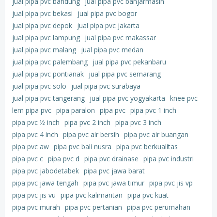
jual pipa pvc bandung
jual pipa pvc banjarmasin
jual pipa pvc bekasi
jual pipa pvc bogor
jual pipa pvc depok
jual pipa pvc jakarta
jual pipa pvc lampung
jual pipa pvc makassar
jual pipa pvc malang
jual pipa pvc medan
jual pipa pvc palembang
jual pipa pvc pekanbaru
jual pipa pvc pontianak
jual pipa pvc semarang
jual pipa pvc solo
jual pipa pvc surabaya
jual pipa pvc tangerang
jual pipa pvc yogyakarta
knee pvc
lem pipa pvc
pipa paralon
pipa pvc
pipa pvc 1 inch
pipa pvc ½ inch
pipa pvc 2 inch
pipa pvc 3 inch
pipa pvc 4 inch
pipa pvc air bersih
pipa pvc air buangan
pipa pvc aw
pipa pvc bali nusra
pipa pvc berkualitas
pipa pvc c
pipa pvc d
pipa pvc drainase
pipa pvc industri
pipa pvc jabodetabek
pipa pvc jawa barat
pipa pvc jawa tengah
pipa pvc jawa timur
pipa pvc jis vp
pipa pvc jis vu
pipa pvc kalimantan
pipa pvc kuat
pipa pvc murah
pipa pvc pertanian
pipa pvc perumahan