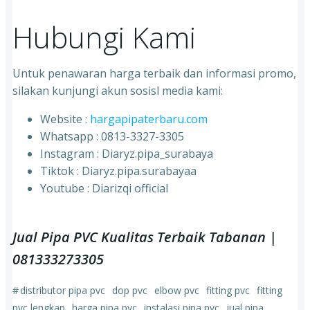
Hubungi Kami
Untuk penawaran harga terbaik dan informasi promo,
silakan kunjungi akun sosisl media kami:
Website :
hargapipaterbaru.com
Whatsapp : 0813-3327-3305
⁠Instagram : Diaryz.pipa_surabaya
⁠Tiktok : Diaryz.pipa.surabayaa
⁠Youtube : Diarizqi official
Jual Pipa PVC Kualitas Terbaik Tabanan |
081333273305
#
distributor pipa pvc
dop pvc
elbow pvc
fitting pvc
fitting
pvc lengkap
harga pipa pvc
instalasi pipa pvc
jual pipa