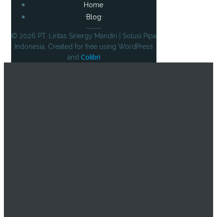
Home
Blog
© 2026 PT. Lintas Sinergy Mandiri | Solusi Pipa
Indonesia. Created for free using WordPress
Colibri
and