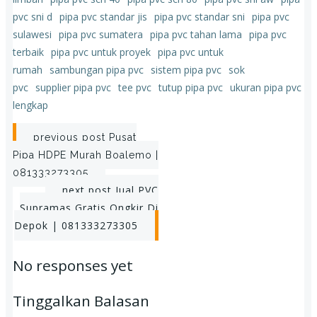
pvc sni d
pipa pvc standar jis
pipa pvc standar sni
pipa pvc
sulawesi
pipa pvc sumatera
pipa pvc tahan lama
pipa pvc
terbaik
pipa pvc untuk proyek
pipa pvc untuk
rumah
sambungan pipa pvc
sistem pipa pvc
sok
pvc
supplier pipa pvc
tee pvc
tutup pipa pvc
ukuran pipa pvc
lengkap
Post
previous post
Pusat
Pipa HDPE Murah Boalemo |
navigation
081333273305
Post
next post
Jual PVC
Supramas Gratis Ongkir Di
navigation
Depok | 081333273305
No responses yet
Tinggalkan Balasan