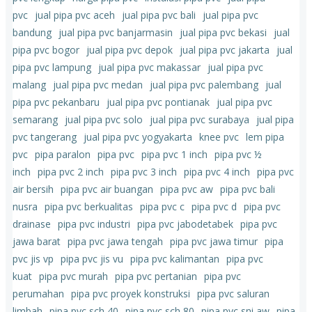
pvc
jual pipa pvc aceh
jual pipa pvc bali
jual pipa pvc
bandung
jual pipa pvc banjarmasin
jual pipa pvc bekasi
jual
pipa pvc bogor
jual pipa pvc depok
jual pipa pvc jakarta
jual
pipa pvc lampung
jual pipa pvc makassar
jual pipa pvc
malang
jual pipa pvc medan
jual pipa pvc palembang
jual
pipa pvc pekanbaru
jual pipa pvc pontianak
jual pipa pvc
semarang
jual pipa pvc solo
jual pipa pvc surabaya
jual pipa
pvc tangerang
jual pipa pvc yogyakarta
knee pvc
lem pipa
pvc
pipa paralon
pipa pvc
pipa pvc 1 inch
pipa pvc ½
inch
pipa pvc 2 inch
pipa pvc 3 inch
pipa pvc 4 inch
pipa pvc
air bersih
pipa pvc air buangan
pipa pvc aw
pipa pvc bali
nusra
pipa pvc berkualitas
pipa pvc c
pipa pvc d
pipa pvc
drainase
pipa pvc industri
pipa pvc jabodetabek
pipa pvc
jawa barat
pipa pvc jawa tengah
pipa pvc jawa timur
pipa
pvc jis vp
pipa pvc jis vu
pipa pvc kalimantan
pipa pvc
kuat
pipa pvc murah
pipa pvc pertanian
pipa pvc
perumahan
pipa pvc proyek konstruksi
pipa pvc saluran
limbah
pipa pvc sch 40
pipa pvc sch 80
pipa pvc sni aw
pipa