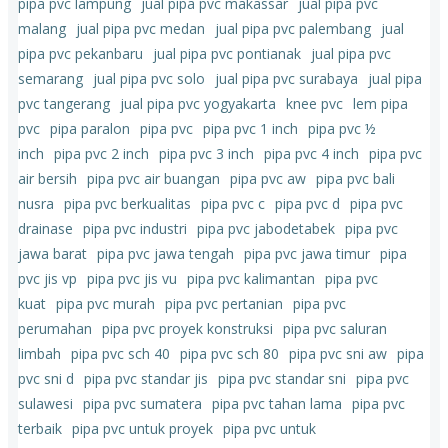
pipa pvc lampung
jual pipa pvc makassar
jual pipa pvc
malang
jual pipa pvc medan
jual pipa pvc palembang
jual
pipa pvc pekanbaru
jual pipa pvc pontianak
jual pipa pvc
semarang
jual pipa pvc solo
jual pipa pvc surabaya
jual pipa
pvc tangerang
jual pipa pvc yogyakarta
knee pvc
lem pipa
pvc
pipa paralon
pipa pvc
pipa pvc 1 inch
pipa pvc ½
inch
pipa pvc 2 inch
pipa pvc 3 inch
pipa pvc 4 inch
pipa pvc
air bersih
pipa pvc air buangan
pipa pvc aw
pipa pvc bali
nusra
pipa pvc berkualitas
pipa pvc c
pipa pvc d
pipa pvc
drainase
pipa pvc industri
pipa pvc jabodetabek
pipa pvc
jawa barat
pipa pvc jawa tengah
pipa pvc jawa timur
pipa
pvc jis vp
pipa pvc jis vu
pipa pvc kalimantan
pipa pvc
kuat
pipa pvc murah
pipa pvc pertanian
pipa pvc
perumahan
pipa pvc proyek konstruksi
pipa pvc saluran
limbah
pipa pvc sch 40
pipa pvc sch 80
pipa pvc sni aw
pipa
pvc sni d
pipa pvc standar jis
pipa pvc standar sni
pipa pvc
sulawesi
pipa pvc sumatera
pipa pvc tahan lama
pipa pvc
terbaik
pipa pvc untuk proyek
pipa pvc untuk