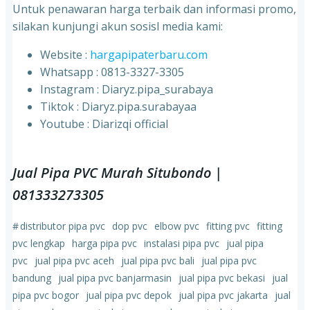
Untuk penawaran harga terbaik dan informasi promo,
silakan kunjungi akun sosisl media kami:
Website :
hargapipaterbaru.com
Whatsapp : 0813-3327-3305
⁠Instagram : Diaryz.pipa_surabaya
⁠Tiktok : Diaryz.pipa.surabayaa
⁠Youtube : Diarizqi official
Jual Pipa PVC Murah Situbondo |
081333273305
#
distributor pipa pvc
dop pvc
elbow pvc
fitting pvc
fitting
pvc lengkap
harga pipa pvc
instalasi pipa pvc
jual pipa
pvc
jual pipa pvc aceh
jual pipa pvc bali
jual pipa pvc
bandung
jual pipa pvc banjarmasin
jual pipa pvc bekasi
jual
pipa pvc bogor
jual pipa pvc depok
jual pipa pvc jakarta
jual