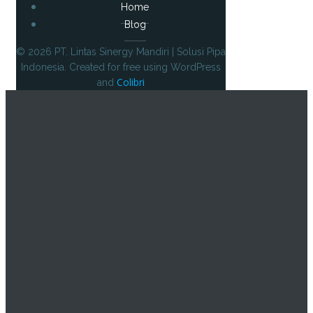
Home
Blog
© 2026 PT. Lintas Sinergy Mandiri | Solusi Pipa
Indonesia. Created for free using WordPress
Colibri
and