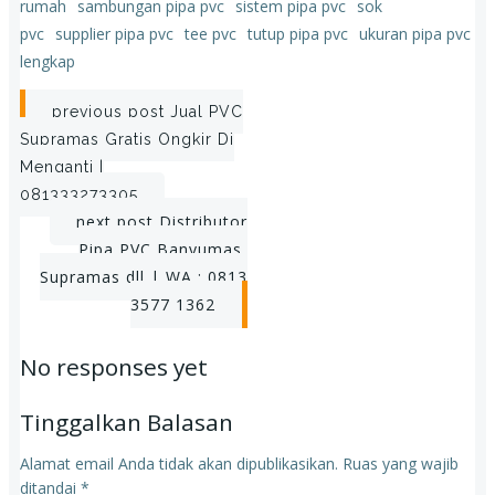
rumah
sambungan pipa pvc
sistem pipa pvc
sok
pvc
supplier pipa pvc
tee pvc
tutup pipa pvc
ukuran pipa pvc
lengkap
Post
previous post
Jual PVC
Supramas Gratis Ongkir Di
navigation
Menganti |
081333273305
Post
next post
Distributor
Pipa PVC Banyumas,
navigation
Supramas dll | WA : 0813
3577 1362
No responses yet
Tinggalkan Balasan
Alamat email Anda tidak akan dipublikasikan.
Ruas yang wajib
ditandai
*