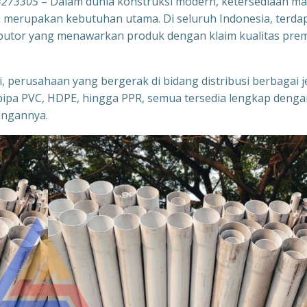
33273305
– Dalam dunia konstruksi modern, ketersediaan mat
n merupakan kebutuhan utama. Di seluruh Indonesia, terda
ibutor yang menawarkan produk dengan klaim kualitas pre
, perusahaan yang bergerak di bidang distribusi berbagai j
pipa PVC, HDPE, hingga PPR, semua tersedia lengkap denga
ungannya.