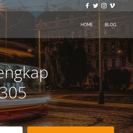
HOME
BLOG
lengkap
3305
Search