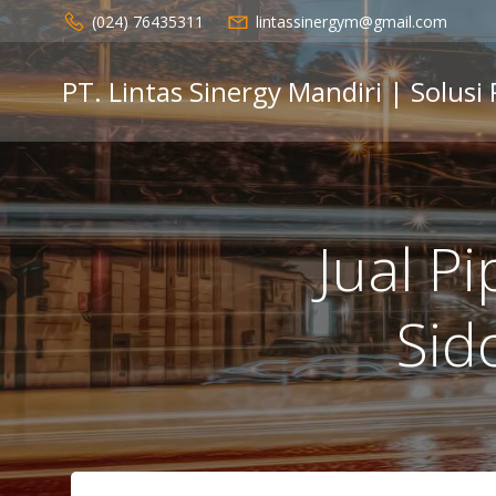
Skip
(024) 76435311
lintassinergym@gmail.com
to
content
PT. Lintas Sinergy Mandiri | Solusi
Jual P
Sid