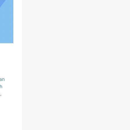
an
h
,