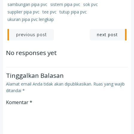
sambungan pipa pvc
sistem pipa pvc
sok pvc
supplier pipa pvc
tee pvc
tutup pipa pvc
ukuran pipa pvc lengkap
Post
Post
next post
previous post
navigation
navigation
No responses yet
Tinggalkan Balasan
Alamat email Anda tidak akan dipublikasikan.
Ruas yang wajib
ditandai
*
Komentar
*