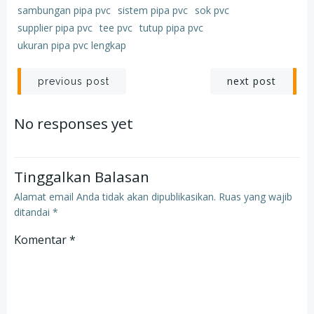
sambungan pipa pvc
sistem pipa pvc
sok pvc
supplier pipa pvc
tee pvc
tutup pipa pvc
ukuran pipa pvc lengkap
Post
Post
next post
previous post
navigation
navigation
No responses yet
Tinggalkan Balasan
Alamat email Anda tidak akan dipublikasikan.
Ruas yang wajib
ditandai
*
Komentar
*