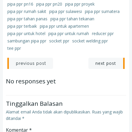
pipa ppr pn16
pipa ppr pn20
pipa ppr proyek
pipa ppr rumah sakit
pipa ppr sulawesi
pipa ppr sumatera
pipa ppr tahan panas
pipa ppr tahan tekanan
pipa ppr terbaik
pipa ppr untuk apartemen
pipa ppr untuk hotel
pipa ppr untuk rumah
reducer ppr
sambungan pipa ppr
socket ppr
socket welding ppr
tee ppr
Post
Post
next post
previous post
navigation
navigation
No responses yet
Tinggalkan Balasan
Alamat email Anda tidak akan dipublikasikan.
Ruas yang wajib
ditandai
*
Komentar
*