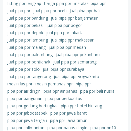
fitting ppr lengkap
harga pipa ppr
instalasi pipa ppr
jual pipa ppr
jual pipa ppr aceh
jual pipa ppr bali
jual pipa ppr bandung
jual pipa ppr banjarmasin
jual pipa ppr bekasi
jual pipa ppr bogor
jual pipa ppr depok
jual pipa ppr jakarta
jual pipa ppr lampung
jual pipa ppr makassar
jual pipa ppr malang
jual pipa ppr medan
jual pipa ppr palembang
jual pipa ppr pekanbaru
jual pipa ppr pontianak
jual pipa ppr semarang
jual pipa ppr solo
jual pipa ppr surabaya
jual pipa ppr tangerang
jual pipa ppr yogyakarta
mesin las ppr
mesin pemanas ppr
pipa ppr
pipa ppr air dingin
pipa ppr air panas
pipa ppr bali nusra
pipa ppr bangunan
pipa ppr berkualitas
pipa ppr gedung bertingkat
pipa ppr hotel bintang
pipa ppr jabodetabek
pipa ppr jawa barat
pipa ppr jawa tengah
pipa ppr jawa timur
pipa ppr kalimantan
pipa ppr panas dingin
pipa ppr pn10