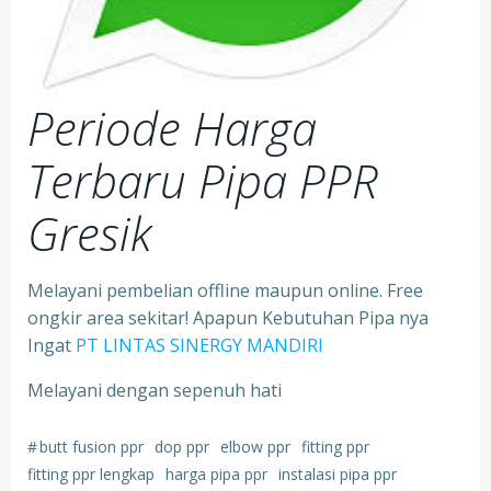
Periode Harga
Terbaru Pipa PPR
Gresik
Melayani pembelian offline maupun online. Free
ongkir area sekitar! Apapun Kebutuhan Pipa nya
Ingat
PT LINTAS SINERGY MANDIRI
Melayani dengan sepenuh hati
#
butt fusion ppr
dop ppr
elbow ppr
fitting ppr
fitting ppr lengkap
harga pipa ppr
instalasi pipa ppr