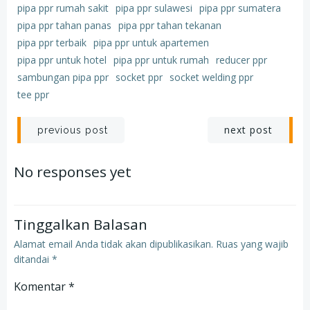
pipa ppr rumah sakit
pipa ppr sulawesi
pipa ppr sumatera
pipa ppr tahan panas
pipa ppr tahan tekanan
pipa ppr terbaik
pipa ppr untuk apartemen
pipa ppr untuk hotel
pipa ppr untuk rumah
reducer ppr
sambungan pipa ppr
socket ppr
socket welding ppr
tee ppr
Post
Post
next post
previous post
navigation
navigation
No responses yet
Tinggalkan Balasan
Alamat email Anda tidak akan dipublikasikan.
Ruas yang wajib
ditandai
*
Komentar
*