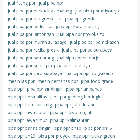
jual fitting ppr
jual pipa ppr
jual pipa ppr berkualitas malang
jual pipa ppr driyorejo
jual pipa ppr era gresik
jual pipa ppr gresik
jual pipa ppr kediri
jual pipa ppr kota malang
jual pipa ppr lamongan
jual pipa ppr mojokertp
jual pipa ppr murah surabaya
jual pipa ppr pamekasan
jual pipa ppr rucika gresik
jual pipa ppr sd surabaya
jual pipa ppr semarang
jual pipa ppr sidoarjo
jual pipa ppr solo
jual pipa ppr surabaya
jual pipa ppr toro surabaya
jual pipa ppr yogyakarta
mesin las ppr
mesin pemanas ppr
pipa food grade
pipa ppr
pipa ppr air dingin
pipa ppr air panas
pipa ppr berkualitas
pipa ppr gedung bertingkat
pipa ppr hotel bintang
pipa ppr jabodetabek
pipa ppr jawa barat
pipa ppr jawa tengah
pipa ppr jawa timur
pipa ppr kalimantan
pipa ppr panas dingin
pipa ppr pn10
pipa ppr pn16
pipa ppr pn20
pipa ppr proyek
pipa ppr rucika green