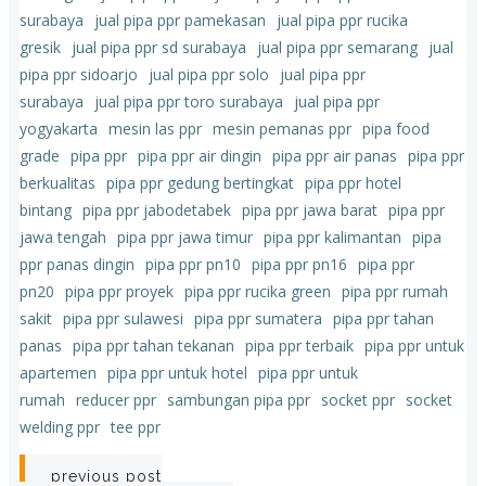
surabaya
jual pipa ppr pamekasan
jual pipa ppr rucika
gresik
jual pipa ppr sd surabaya
jual pipa ppr semarang
jual
pipa ppr sidoarjo
jual pipa ppr solo
jual pipa ppr
surabaya
jual pipa ppr toro surabaya
jual pipa ppr
yogyakarta
mesin las ppr
mesin pemanas ppr
pipa food
grade
pipa ppr
pipa ppr air dingin
pipa ppr air panas
pipa ppr
berkualitas
pipa ppr gedung bertingkat
pipa ppr hotel
bintang
pipa ppr jabodetabek
pipa ppr jawa barat
pipa ppr
jawa tengah
pipa ppr jawa timur
pipa ppr kalimantan
pipa
ppr panas dingin
pipa ppr pn10
pipa ppr pn16
pipa ppr
pn20
pipa ppr proyek
pipa ppr rucika green
pipa ppr rumah
sakit
pipa ppr sulawesi
pipa ppr sumatera
pipa ppr tahan
panas
pipa ppr tahan tekanan
pipa ppr terbaik
pipa ppr untuk
apartemen
pipa ppr untuk hotel
pipa ppr untuk
rumah
reducer ppr
sambungan pipa ppr
socket ppr
socket
welding ppr
tee ppr
previous post