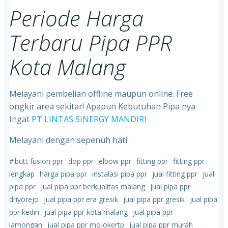
Periode Harga
Terbaru Pipa PPR
Kota Malang
Melayani pembelian offline maupun online. Free
ongkir area sekitar! Apapun Kebutuhan Pipa nya
Ingat
PT LINTAS SINERGY MANDIRI
Melayani dengan sepenuh hati
#
butt fusion ppr
dop ppr
elbow ppr
fitting ppr
fitting ppr
lengkap
harga pipa ppr
instalasi pipa ppr
jual fitting ppr
jual
pipa ppr
jual pipa ppr berkualitas malang
jual pipa ppr
driyorejo
jual pipa ppr era gresik
jual pipa ppr gresik
jual pipa
ppr kediri
jual pipa ppr kota malang
jual pipa ppr
lamongan
jual pipa ppr mojokertp
jual pipa ppr murah