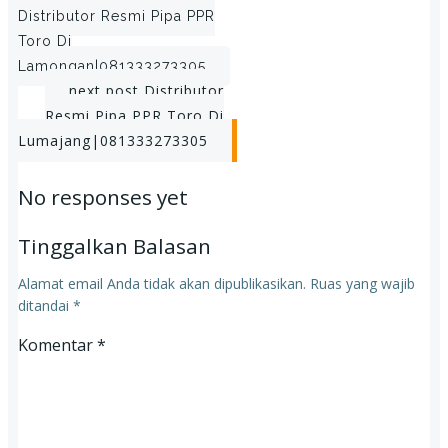
Post
Distributor Resmi Pipa PPR
navigation
Toro Di
Lamongan|081333273305
Post
next post
Distributor
Resmi Pipa PPR Toro Di
navigation
Lumajang|081333273305
No responses yet
Tinggalkan Balasan
Alamat email Anda tidak akan dipublikasikan.
Ruas yang wajib
ditandai
*
Komentar
*