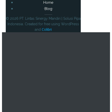
Home
Blog
© 2026 PT. Lintas Sinergy Mandiri | Solusi Pipa
Indonesia. Created for free using WordPress
Colibri
and