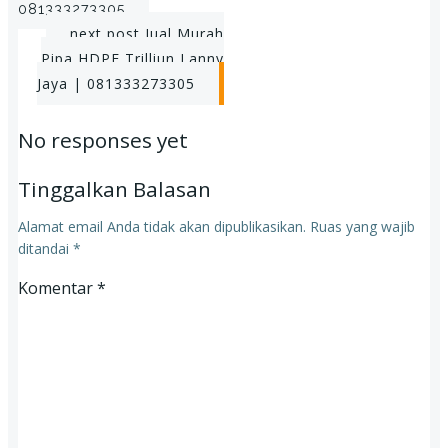
081333273305
Post
next post
Jual Murah
Pipa HDPE Trilliun Lanny
navigation
Jaya | 081333273305
No responses yet
Tinggalkan Balasan
Alamat email Anda tidak akan dipublikasikan.
Ruas yang wajib
ditandai
*
Komentar
*