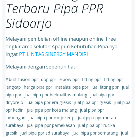
Terbaru Pipa PPR
Sidoarjo
Melayani pembelian offline maupun online. Free
ongkir area sekitar! Apapun Kebutuhan Pipa nya
Ingat
PT LINTAS SINERGY MANDIRI
Melayani dengan sepenuh hati
#
butt fusion ppr
dop ppr
elbow ppr
fitting ppr
fitting ppr
lengkap
harga pipa ppr
instalasi pipa ppr
jual fitting ppr
jual
pipa ppr
jual pipa ppr berkualitas malang
jual pipa ppr
driyorejo
jual pipa ppr era gresik
jual pipa ppr gresik
jual pipa
ppr kediri
jual pipa ppr kota malang
jual pipa ppr
lamongan
jual pipa ppr mojokertp
jual pipa ppr murah
surabaya
jual pipa ppr pamekasan
jual pipa ppr rucika
gresik
jual pipa ppr sd surabaya
jual pipa ppr semarang
jual