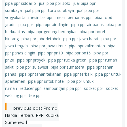
pipa ppr sidoarjo
jual pipa ppr solo
jual pipa ppr
surabaya
jual pipa ppr toro surabaya
jual pipa ppr
yogyakarta
mesin las ppr
mesin pemanas ppr
pipa food
grade
pipa ppr
pipa ppr air dingin
pipa ppr air panas
pipa ppr
berkualitas
pipa ppr gedung bertingkat
pipa ppr hotel
bintang
pipa ppr jabodetabek
pipa ppr jawa barat
pipa ppr
jawa tengah
pipa ppr jawa timur
pipa ppr kalimantan
pipa
ppr panas dingin
pipa ppr pn10
pipa ppr pn16
pipa ppr
pn20
pipa ppr proyek
pipa ppr rucika green
pipa ppr rumah
sakit
pipa ppr sulawesi
pipa ppr sumatera
pipa ppr tahan
panas
pipa ppr tahan tekanan
pipa ppr terbaik
pipa ppr untuk
apartemen
pipa ppr untuk hotel
pipa ppr untuk
rumah
reducer ppr
sambungan pipa ppr
socket ppr
socket
welding ppr
tee ppr
Post
previous post
Promo
Harga Terbaru PPR Rucika
navigation
Sumenep |