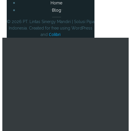
Home
Blog
© 2026 PT. Lintas Sinergy Mandiri | Solusi Pipa
Indonesia. Created for free using WordPress
Colibri
and