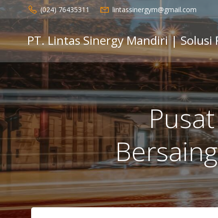
Skip
(024) 76435311
lintassinergym@gmail.com
to
content
PT. Lintas Sinergy Mandiri | Solusi
Pusat
Bersaing