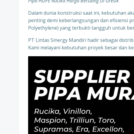
Pipa HDPE Rucika Harga Bersaing Di Gresik
Dalam dunia konstruksi saat ini, kebutuhan aka
penting demi keberlangsungan dan efisiensi pr
Polyethylene) yang terbukti tangguh untuk be
PT Lintas Sinergy Mandiri hadir sebagai distr
Kami melayani kebutuhan proyek besar dan kec