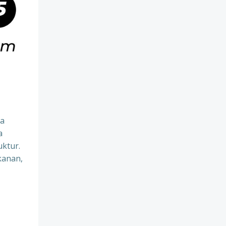
na
a
uktur.
kanan,