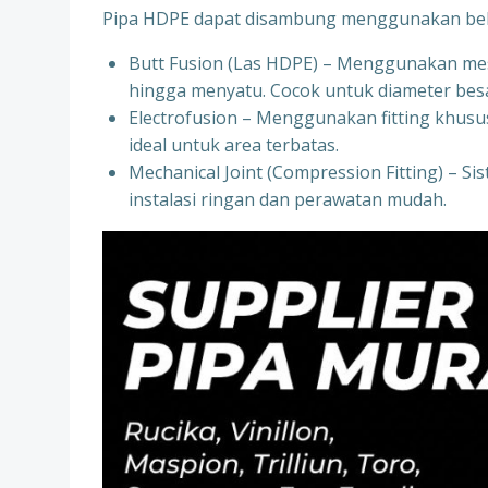
Pipa HDPE dapat disambung menggunakan bebe
Butt Fusion (Las HDPE) – Menggunakan mes
hingga menyatu. Cocok untuk diameter besa
Electrofusion – Menggunakan fitting khusus
ideal untuk area terbatas.
Mechanical Joint (Compression Fitting) – Si
instalasi ringan dan perawatan mudah.