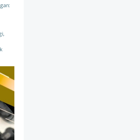
gan:
i,
uk