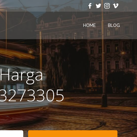
HOME
BLOG
 Harga
333273305
Search