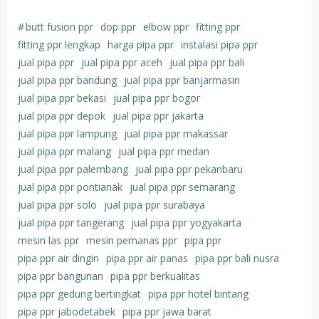
#
butt fusion ppr
dop ppr
elbow ppr
fitting ppr
fitting ppr lengkap
harga pipa ppr
instalasi pipa ppr
jual pipa ppr
jual pipa ppr aceh
jual pipa ppr bali
jual pipa ppr bandung
jual pipa ppr banjarmasin
jual pipa ppr bekasi
jual pipa ppr bogor
jual pipa ppr depok
jual pipa ppr jakarta
jual pipa ppr lampung
jual pipa ppr makassar
jual pipa ppr malang
jual pipa ppr medan
jual pipa ppr palembang
jual pipa ppr pekanbaru
jual pipa ppr pontianak
jual pipa ppr semarang
jual pipa ppr solo
jual pipa ppr surabaya
jual pipa ppr tangerang
jual pipa ppr yogyakarta
mesin las ppr
mesin pemanas ppr
pipa ppr
pipa ppr air dingin
pipa ppr air panas
pipa ppr bali nusra
pipa ppr bangunan
pipa ppr berkualitas
pipa ppr gedung bertingkat
pipa ppr hotel bintang
pipa ppr jabodetabek
pipa ppr jawa barat