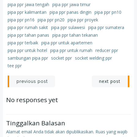
pipa ppr jawa tengah
pipa ppr jawa timur
pipa ppr kalimantan
pipa ppr panas dingin
pipa ppr pn10
pipa ppr pn16
pipa ppr pn20
pipa ppr proyek
pipa ppr rumah sakit
pipa ppr sulawesi
pipa ppr sumatera
pipa ppr tahan panas
pipa ppr tahan tekanan
pipa ppr terbaik
pipa ppr untuk apartemen
pipa ppr untuk hotel
pipa ppr untuk rumah
reducer ppr
sambungan pipa ppr
socket ppr
socket welding ppr
tee ppr
Post
Post
next post
previous post
navigation
navigation
No responses yet
Tinggalkan Balasan
Alamat email Anda tidak akan dipublikasikan.
Ruas yang wajib