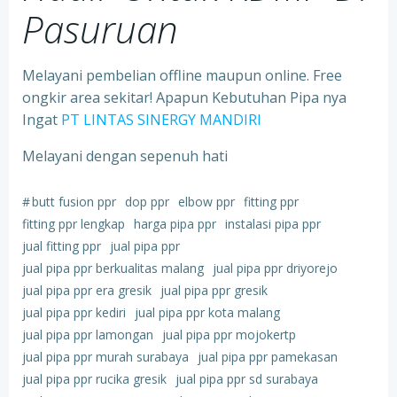
Pasuruan
Melayani pembelian offline maupun online. Free
ongkir area sekitar! Apapun Kebutuhan Pipa nya
Ingat
PT LINTAS SINERGY MANDIRI
Melayani dengan sepenuh hati
#
butt fusion ppr
dop ppr
elbow ppr
fitting ppr
fitting ppr lengkap
harga pipa ppr
instalasi pipa ppr
jual fitting ppr
jual pipa ppr
jual pipa ppr berkualitas malang
jual pipa ppr driyorejo
jual pipa ppr era gresik
jual pipa ppr gresik
jual pipa ppr kediri
jual pipa ppr kota malang
jual pipa ppr lamongan
jual pipa ppr mojokertp
jual pipa ppr murah surabaya
jual pipa ppr pamekasan
jual pipa ppr rucika gresik
jual pipa ppr sd surabaya