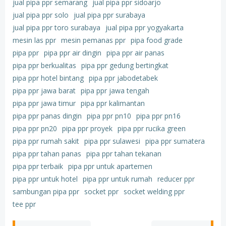
jual pipa ppr semarang
jual pipa ppr sidoarjo
jual pipa ppr solo
jual pipa ppr surabaya
jual pipa ppr toro surabaya
jual pipa ppr yogyakarta
mesin las ppr
mesin pemanas ppr
pipa food grade
pipa ppr
pipa ppr air dingin
pipa ppr air panas
pipa ppr berkualitas
pipa ppr gedung bertingkat
pipa ppr hotel bintang
pipa ppr jabodetabek
pipa ppr jawa barat
pipa ppr jawa tengah
pipa ppr jawa timur
pipa ppr kalimantan
pipa ppr panas dingin
pipa ppr pn10
pipa ppr pn16
pipa ppr pn20
pipa ppr proyek
pipa ppr rucika green
pipa ppr rumah sakit
pipa ppr sulawesi
pipa ppr sumatera
pipa ppr tahan panas
pipa ppr tahan tekanan
pipa ppr terbaik
pipa ppr untuk apartemen
pipa ppr untuk hotel
pipa ppr untuk rumah
reducer ppr
sambungan pipa ppr
socket ppr
socket welding ppr
tee ppr