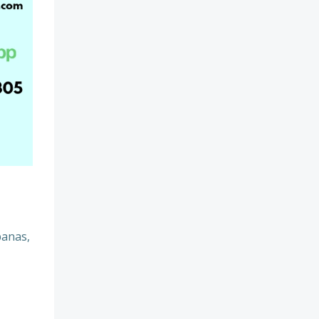
panas,