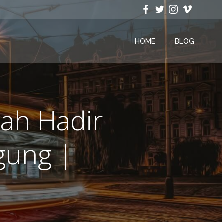
HOME
BLOG
ah Hadir
gung |