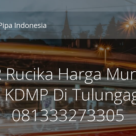
 Pipa Indonesia
R Rucika Harga Mur
 KDMP Di Tulunga
081333273305