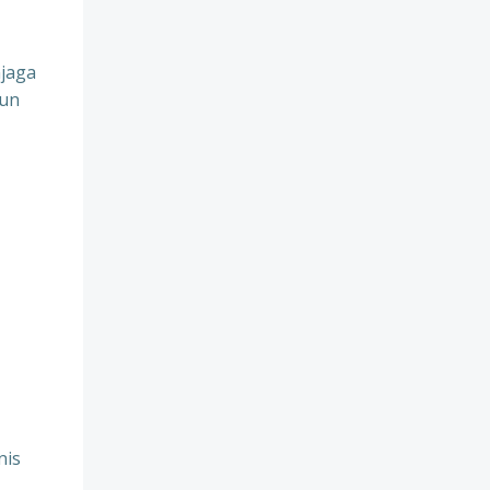
jaga
pun
nis