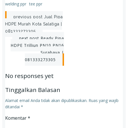
welding ppr
tee ppr
Post
previous post
Jual Pipa
HDPE Murah Kota Salatiga |
navigation
081333273305
Post
next post
Ready Pipa
HDPE Trilliun PN10 PN16
navigation
Surabaya |
081333273305
No responses yet
Tinggalkan Balasan
Alamat email Anda tidak akan dipublikasikan.
Ruas yang wajib
ditandai
*
Komentar
*