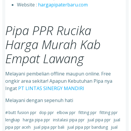
⁠Website :
hargapipaterbaru.com
Pipa PPR Rucika
Harga Murah Kab
Empat Lawang
Melayani pembelian offline maupun online. Free
ongkir area sekitar! Apapun Kebutuhan Pipa nya
Ingat
PT LINTAS SINERGY MANDIRI
Melayani dengan sepenuh hati
#
butt fusion ppr
dop ppr
elbow ppr
fitting ppr
fitting ppr
lengkap
harga pipa ppr
instalasi pipa ppr
jual pipa ppr
jual
pipa ppr aceh
jual pipa ppr bali
jual pipa ppr bandung
jual