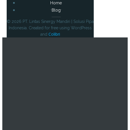
Home
Blog
© 2026 PT. Lintas Sinergy Mandiri | Solusi Pipa
Indonesia. Created for free using WordPress
Colibri
and