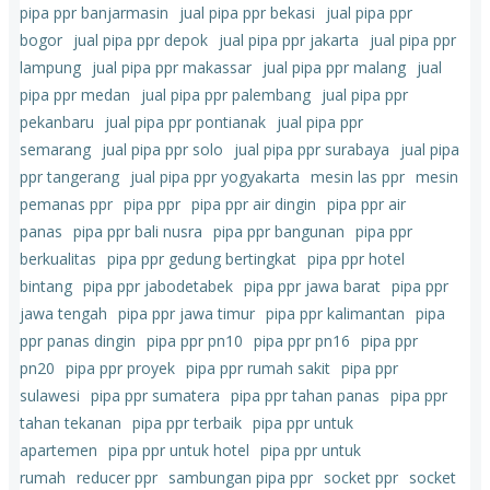
pipa ppr banjarmasin
jual pipa ppr bekasi
jual pipa ppr
bogor
jual pipa ppr depok
jual pipa ppr jakarta
jual pipa ppr
lampung
jual pipa ppr makassar
jual pipa ppr malang
jual
pipa ppr medan
jual pipa ppr palembang
jual pipa ppr
pekanbaru
jual pipa ppr pontianak
jual pipa ppr
semarang
jual pipa ppr solo
jual pipa ppr surabaya
jual pipa
ppr tangerang
jual pipa ppr yogyakarta
mesin las ppr
mesin
pemanas ppr
pipa ppr
pipa ppr air dingin
pipa ppr air
panas
pipa ppr bali nusra
pipa ppr bangunan
pipa ppr
berkualitas
pipa ppr gedung bertingkat
pipa ppr hotel
bintang
pipa ppr jabodetabek
pipa ppr jawa barat
pipa ppr
jawa tengah
pipa ppr jawa timur
pipa ppr kalimantan
pipa
ppr panas dingin
pipa ppr pn10
pipa ppr pn16
pipa ppr
pn20
pipa ppr proyek
pipa ppr rumah sakit
pipa ppr
sulawesi
pipa ppr sumatera
pipa ppr tahan panas
pipa ppr
tahan tekanan
pipa ppr terbaik
pipa ppr untuk
apartemen
pipa ppr untuk hotel
pipa ppr untuk
rumah
reducer ppr
sambungan pipa ppr
socket ppr
socket