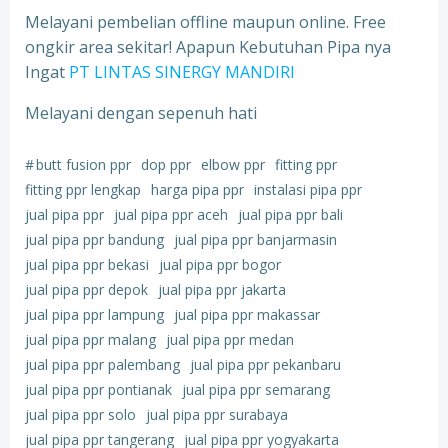
Melayani pembelian offline maupun online. Free
ongkir area sekitar! Apapun Kebutuhan Pipa nya
Ingat
PT LINTAS SINERGY MANDIRI
Melayani dengan sepenuh hati
#
butt fusion ppr
dop ppr
elbow ppr
fitting ppr
fitting ppr lengkap
harga pipa ppr
instalasi pipa ppr
jual pipa ppr
jual pipa ppr aceh
jual pipa ppr bali
jual pipa ppr bandung
jual pipa ppr banjarmasin
jual pipa ppr bekasi
jual pipa ppr bogor
jual pipa ppr depok
jual pipa ppr jakarta
jual pipa ppr lampung
jual pipa ppr makassar
jual pipa ppr malang
jual pipa ppr medan
jual pipa ppr palembang
jual pipa ppr pekanbaru
jual pipa ppr pontianak
jual pipa ppr semarang
jual pipa ppr solo
jual pipa ppr surabaya
jual pipa ppr tangerang
jual pipa ppr yogyakarta