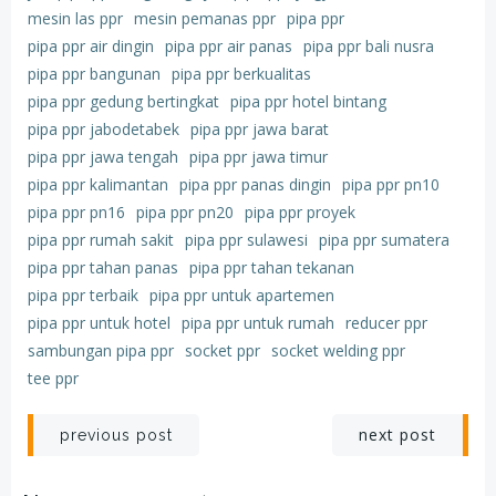
mesin las ppr
mesin pemanas ppr
pipa ppr
pipa ppr air dingin
pipa ppr air panas
pipa ppr bali nusra
pipa ppr bangunan
pipa ppr berkualitas
pipa ppr gedung bertingkat
pipa ppr hotel bintang
pipa ppr jabodetabek
pipa ppr jawa barat
pipa ppr jawa tengah
pipa ppr jawa timur
pipa ppr kalimantan
pipa ppr panas dingin
pipa ppr pn10
pipa ppr pn16
pipa ppr pn20
pipa ppr proyek
pipa ppr rumah sakit
pipa ppr sulawesi
pipa ppr sumatera
pipa ppr tahan panas
pipa ppr tahan tekanan
pipa ppr terbaik
pipa ppr untuk apartemen
pipa ppr untuk hotel
pipa ppr untuk rumah
reducer ppr
sambungan pipa ppr
socket ppr
socket welding ppr
tee ppr
Post
Post
next post
previous post
navigation
navigation