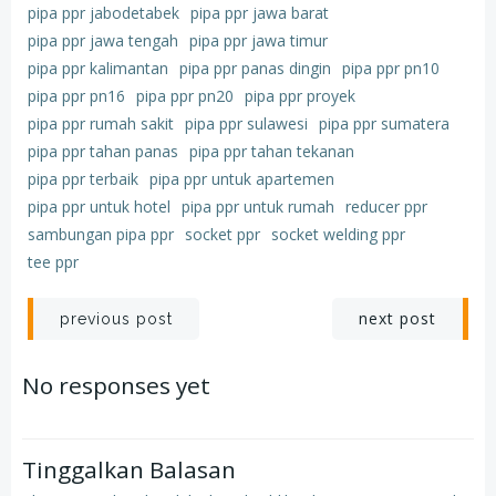
pipa ppr jabodetabek
pipa ppr jawa barat
pipa ppr jawa tengah
pipa ppr jawa timur
pipa ppr kalimantan
pipa ppr panas dingin
pipa ppr pn10
pipa ppr pn16
pipa ppr pn20
pipa ppr proyek
pipa ppr rumah sakit
pipa ppr sulawesi
pipa ppr sumatera
pipa ppr tahan panas
pipa ppr tahan tekanan
pipa ppr terbaik
pipa ppr untuk apartemen
pipa ppr untuk hotel
pipa ppr untuk rumah
reducer ppr
sambungan pipa ppr
socket ppr
socket welding ppr
tee ppr
Post
Post
next post
previous post
navigation
navigation
No responses yet
Tinggalkan Balasan