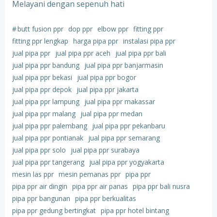
Melayani dengan sepenuh hati
#
butt fusion ppr
dop ppr
elbow ppr
fitting ppr
fitting ppr lengkap
harga pipa ppr
instalasi pipa ppr
jual pipa ppr
jual pipa ppr aceh
jual pipa ppr bali
jual pipa ppr bandung
jual pipa ppr banjarmasin
jual pipa ppr bekasi
jual pipa ppr bogor
jual pipa ppr depok
jual pipa ppr jakarta
jual pipa ppr lampung
jual pipa ppr makassar
jual pipa ppr malang
jual pipa ppr medan
jual pipa ppr palembang
jual pipa ppr pekanbaru
jual pipa ppr pontianak
jual pipa ppr semarang
jual pipa ppr solo
jual pipa ppr surabaya
jual pipa ppr tangerang
jual pipa ppr yogyakarta
mesin las ppr
mesin pemanas ppr
pipa ppr
pipa ppr air dingin
pipa ppr air panas
pipa ppr bali nusra
pipa ppr bangunan
pipa ppr berkualitas
pipa ppr gedung bertingkat
pipa ppr hotel bintang