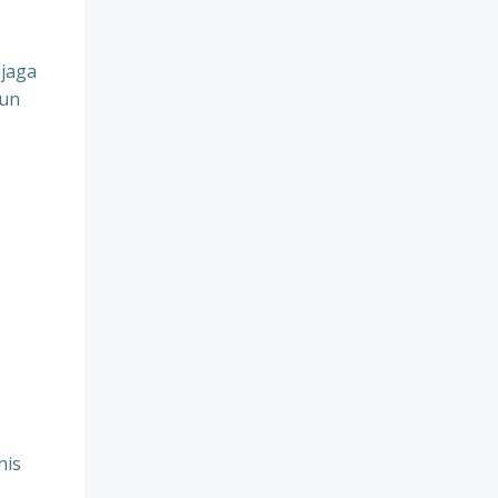
jaga
pun
nis