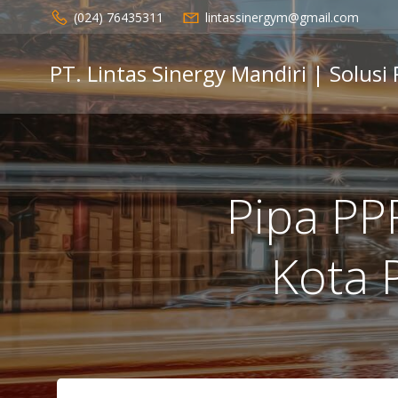
Skip
(024) 76435311
lintassinergym@gmail.com
to
content
PT. Lintas Sinergy Mandiri | Solusi
Pipa PP
Kota 