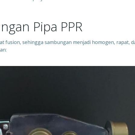
ngan Pipa PPR
 fusion, sehingga sambungan menjadi homogen, rapat, d
an: