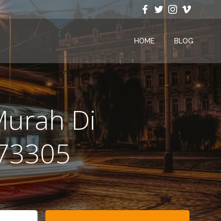
HOME
BLOG
Murah Di
273305
Search