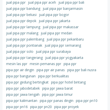
jual pipa ppr
jual pipa ppr aceh
jual pipa ppr bali
jual pipa ppr bandung
jual pipa ppr banjarmasin
jual pipa ppr bekasi
jual pipa ppr bogor
jual pipa ppr depok
jual pipa ppr jakarta
jual pipa ppr lampung
jual pipa ppr makassar
jual pipa ppr malang
jual pipa ppr medan
jual pipa ppr palembang
jual pipa ppr pekanbaru
jual pipa ppr pontianak
jual pipa ppr semarang
jual pipa ppr solo
jual pipa ppr surabaya
jual pipa ppr tangerang
jual pipa ppr yogyakarta
mesin las ppr
mesin pemanas ppr
pipa ppr
pipa ppr air dingin
pipa ppr air panas
pipa ppr bali nusra
pipa ppr bangunan
pipa ppr berkualitas
pipa ppr gedung bertingkat
pipa ppr hotel bintang
pipa ppr jabodetabek
pipa ppr jawa barat
pipa ppr jawa tengah
pipa ppr jawa timur
pipa ppr kalimantan
pipa ppr panas dingin
pipa ppr pn10
pipa ppr pn16
pipa ppr pn20
pipa ppr proyek