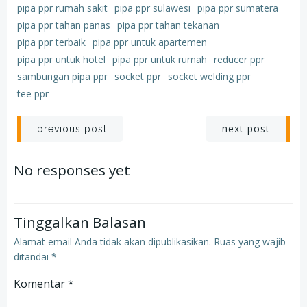
pipa ppr rumah sakit
pipa ppr sulawesi
pipa ppr sumatera
pipa ppr tahan panas
pipa ppr tahan tekanan
pipa ppr terbaik
pipa ppr untuk apartemen
pipa ppr untuk hotel
pipa ppr untuk rumah
reducer ppr
sambungan pipa ppr
socket ppr
socket welding ppr
tee ppr
Post
Post
next post
previous post
navigation
navigation
No responses yet
Tinggalkan Balasan
Alamat email Anda tidak akan dipublikasikan.
Ruas yang wajib
ditandai
*
Komentar
*