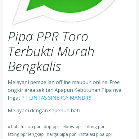
Pipa PPR Toro
Terbukti Murah
Bengkalis
Melayani pembelian offline maupun online. Free
ongkir area sekitar! Apapun Kebutuhan Pipa nya
Ingat
PT LINTAS SINERGY MANDIRI
Melayani dengan sepenuh hati
#
butt fusion ppr
dop ppr
elbow ppr
fitting ppr
fitting ppr lengkap
harga pipa ppr
instalasi pipa ppr