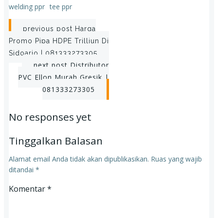
welding ppr
tee ppr
Post
previous post
Harga
Promo Pipa HDPE Trilliun Di
navigation
Sidoarjo | 081333273305
Post
next post
Distributor
PVC Ellon Murah Gresik |
navigation
081333273305
No responses yet
Tinggalkan Balasan
Alamat email Anda tidak akan dipublikasikan.
Ruas yang wajib
ditandai
*
Komentar
*