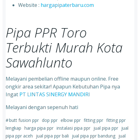
⁠Website :
hargapipaterbaru.com
Pipa PPR Toro
Terbukti Murah Kota
Sawahlunto
Melayani pembelian offline maupun online. Free
ongkir area sekitar! Apapun Kebutuhan Pipa nya
Ingat
PT LINTAS SINERGY MANDIRI
Melayani dengan sepenuh hati
#
butt fusion ppr
dop ppr
elbow ppr
fitting ppr
fitting ppr
lengkap
harga pipa ppr
instalasi pipa ppr
jual pipa ppr
jual
pipa ppr aceh
jual pipa ppr bali
jual pipa ppr bandung
jual