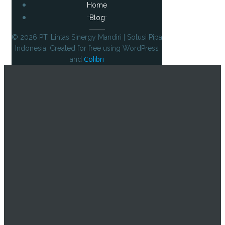
Home
Blog
© 2026 PT. Lintas Sinergy Mandiri | Solusi Pipa
Indonesia. Created for free using WordPress
Colibri
and