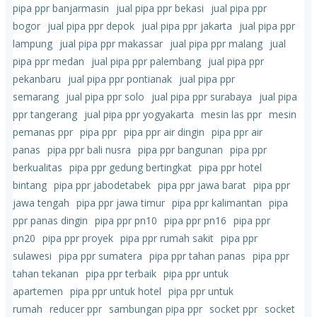
pipa ppr banjarmasin
jual pipa ppr bekasi
jual pipa ppr
bogor
jual pipa ppr depok
jual pipa ppr jakarta
jual pipa ppr
lampung
jual pipa ppr makassar
jual pipa ppr malang
jual
pipa ppr medan
jual pipa ppr palembang
jual pipa ppr
pekanbaru
jual pipa ppr pontianak
jual pipa ppr
semarang
jual pipa ppr solo
jual pipa ppr surabaya
jual pipa
ppr tangerang
jual pipa ppr yogyakarta
mesin las ppr
mesin
pemanas ppr
pipa ppr
pipa ppr air dingin
pipa ppr air
panas
pipa ppr bali nusra
pipa ppr bangunan
pipa ppr
berkualitas
pipa ppr gedung bertingkat
pipa ppr hotel
bintang
pipa ppr jabodetabek
pipa ppr jawa barat
pipa ppr
jawa tengah
pipa ppr jawa timur
pipa ppr kalimantan
pipa
ppr panas dingin
pipa ppr pn10
pipa ppr pn16
pipa ppr
pn20
pipa ppr proyek
pipa ppr rumah sakit
pipa ppr
sulawesi
pipa ppr sumatera
pipa ppr tahan panas
pipa ppr
tahan tekanan
pipa ppr terbaik
pipa ppr untuk
apartemen
pipa ppr untuk hotel
pipa ppr untuk
rumah
reducer ppr
sambungan pipa ppr
socket ppr
socket