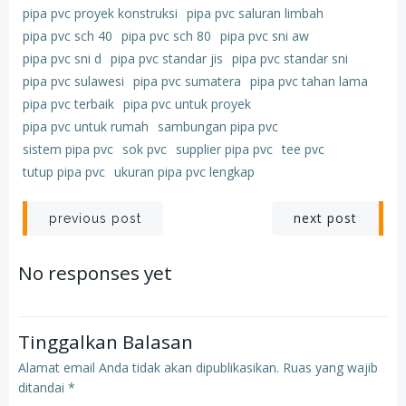
pipa pvc proyek konstruksi
pipa pvc saluran limbah
pipa pvc sch 40
pipa pvc sch 80
pipa pvc sni aw
pipa pvc sni d
pipa pvc standar jis
pipa pvc standar sni
pipa pvc sulawesi
pipa pvc sumatera
pipa pvc tahan lama
pipa pvc terbaik
pipa pvc untuk proyek
pipa pvc untuk rumah
sambungan pipa pvc
sistem pipa pvc
sok pvc
supplier pipa pvc
tee pvc
tutup pipa pvc
ukuran pipa pvc lengkap
Post
Post
next post
previous post
navigation
navigation
No responses yet
Tinggalkan Balasan
Alamat email Anda tidak akan dipublikasikan.
Ruas yang wajib
ditandai
*