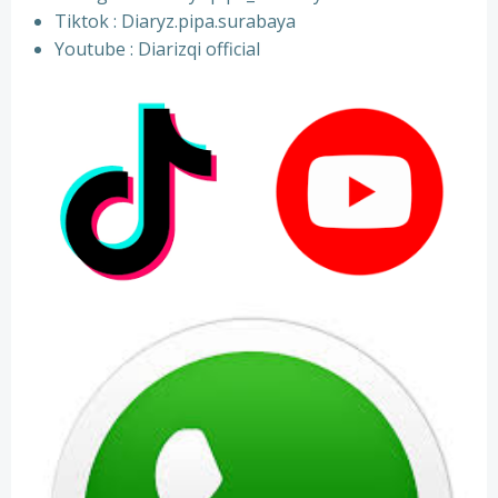
⁠Tiktok : Diaryz.pipa.surabaya
⁠Youtube : Diarizqi official