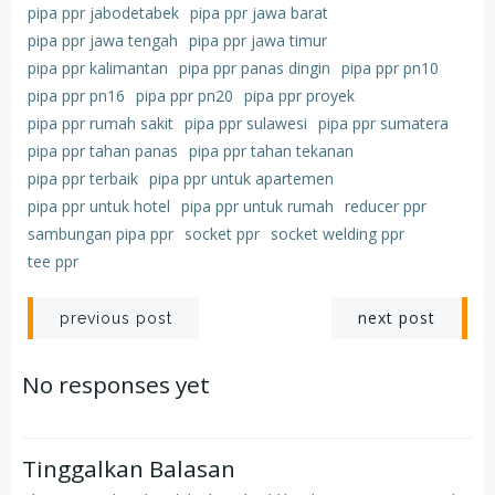
pipa ppr jabodetabek
pipa ppr jawa barat
pipa ppr jawa tengah
pipa ppr jawa timur
pipa ppr kalimantan
pipa ppr panas dingin
pipa ppr pn10
pipa ppr pn16
pipa ppr pn20
pipa ppr proyek
pipa ppr rumah sakit
pipa ppr sulawesi
pipa ppr sumatera
pipa ppr tahan panas
pipa ppr tahan tekanan
pipa ppr terbaik
pipa ppr untuk apartemen
pipa ppr untuk hotel
pipa ppr untuk rumah
reducer ppr
sambungan pipa ppr
socket ppr
socket welding ppr
tee ppr
Post
Post
next post
previous post
navigation
navigation
No responses yet
Tinggalkan Balasan