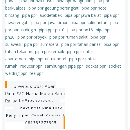
panas
pipa ppr bali nusra
pipa ppr bangunan
pipa ppr
berkualitas
pipa ppr gedung bertingkat
pipa ppr hotel
bintang
pipa ppr jabodetabek
pipa ppr jawa barat
pipa ppr
jawa tengah
pipa ppr jawa timur
pipa ppr kalimantan
pipa
ppr panas dingin
pipa ppr pn10
pipa ppr pn16
pipa ppr
pn20
pipa ppr proyek
pipa ppr rumah sakit
pipa ppr
sulawesi
pipa ppr sumatera
pipa ppr tahan panas
pipa ppr
tahan tekanan
pipa ppr terbaik
pipa ppr untuk
apartemen
pipa ppr untuk hotel
pipa ppr untuk
rumah
reducer ppr
sambungan pipa ppr
socket ppr
socket
welding ppr
tee ppr
Post
previous post
Agen
Pipa PVC Harga Murah Sabu
navigation
Raijua | 081333273305
Post
next post
Pipa HDPE
Pengiriman Cepat Kapuas |
navigation
081333273305