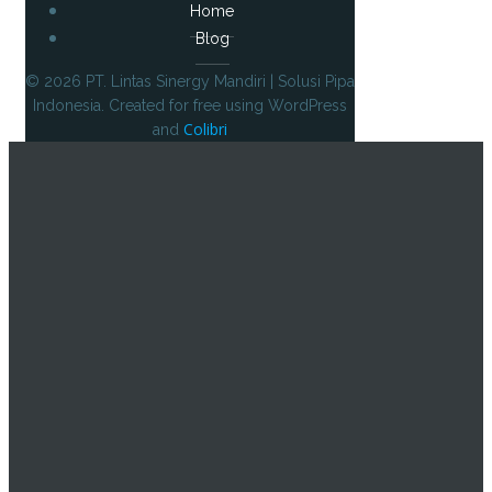
Home
Blog
© 2026 PT. Lintas Sinergy Mandiri | Solusi Pipa
Indonesia. Created for free using WordPress
Colibri
and