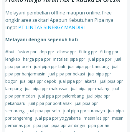
Melayani pembelian offline maupun online. Free
ongkir area sekitar! Apapun Kebutuhan Pipa nya
Ingat
PT LINTAS SINERGY MANDIRI
Melayani dengan sepenuh hat
i
#
butt fusion ppr
dop ppr
elbow ppr
fitting ppr
fitting ppr
lengkap
harga pipa ppr
instalasi pipa ppr
jual pipa ppr
jual
pipa ppr aceh
jual pipa ppr bali
jual pipa ppr bandung
jual
pipa ppr banjarmasin
jual pipa ppr bekasi
jual pipa ppr
bogor
jual pipa ppr depok
jual pipa ppr jakarta
jual pipa ppr
lampung
jual pipa ppr makassar
jual pipa ppr malang
jual
pipa ppr medan
jual pipa ppr palembang
jual pipa ppr
pekanbaru
jual pipa ppr pontianak
jual pipa ppr
semarang
jual pipa ppr solo
jual pipa ppr surabaya
jual pipa
ppr tangerang
jual pipa ppr yogyakarta
mesin las ppr
mesin
pemanas ppr
pipa ppr
pipa ppr air dingin
pipa ppr air