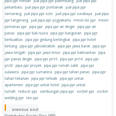
pipa ppr medan
jual pipa ppr palembang
jual pipa ppr
pekanbaru
jual pipa ppr pontianak
jual pipa ppr
semarang
jual pipa ppr solo
jual pipa ppr surabaya
jual pipa
ppr tangerang
jual pipa ppr yogyakarta
mesin las ppr
mesin
pemanas ppr
pipa ppr
pipa ppr air dingin
pipa ppr air
panas
pipa ppr bali nusra
pipa ppr bangunan
pipa ppr
berkualitas
pipa ppr gedung bertingkat
pipa ppr hotel
bintang
pipa ppr jabodetabek
pipa ppr jawa barat
pipa ppr
jawa tengah
pipa ppr jawa timur
pipa ppr kalimantan
pipa
ppr panas dingin
pipa ppr pn10
pipa ppr pn16
pipa ppr
pn20
pipa ppr proyek
pipa ppr rumah sakit
pipa ppr
sulawesi
pipa ppr sumatera
pipa ppr tahan panas
pipa ppr
tahan tekanan
pipa ppr terbaik
pipa ppr untuk
apartemen
pipa ppr untuk hotel
pipa ppr untuk
rumah
reducer ppr
sambungan pipa ppr
socket ppr
socket
welding ppr
tee ppr
Post
previous post
Distributor Resmi Pipa PPR