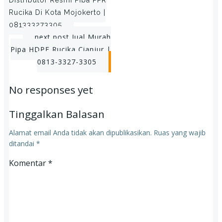
navigation
Rucika Di Kota Mojokerto |
081333273305
Post
next post
Jual Murah
Pipa HDPE Rucika Cianjur |
navigation
0813-3327-3305
No responses yet
Tinggalkan Balasan
Alamat email Anda tidak akan dipublikasikan.
Ruas yang wajib
ditandai
*
Komentar
*