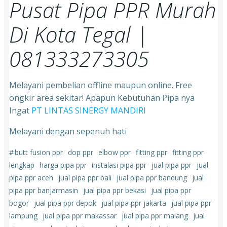
Pusat Pipa PPR Murah
Di Kota Tegal |
081333273305
Melayani pembelian offline maupun online. Free
ongkir area sekitar! Apapun Kebutuhan Pipa nya
Ingat
PT LINTAS SINERGY MANDIRI
Melayani dengan sepenuh hati
#
butt fusion ppr
dop ppr
elbow ppr
fitting ppr
fitting ppr
lengkap
harga pipa ppr
instalasi pipa ppr
jual pipa ppr
jual
pipa ppr aceh
jual pipa ppr bali
jual pipa ppr bandung
jual
pipa ppr banjarmasin
jual pipa ppr bekasi
jual pipa ppr
bogor
jual pipa ppr depok
jual pipa ppr jakarta
jual pipa ppr
lampung
jual pipa ppr makassar
jual pipa ppr malang
jual