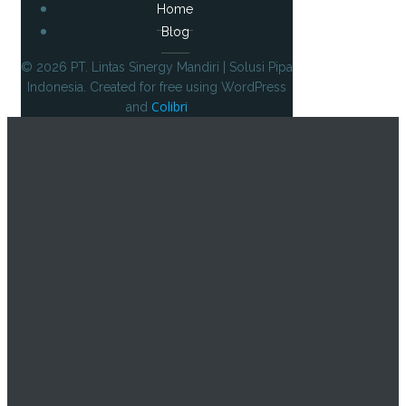
Home
Blog
© 2026 PT. Lintas Sinergy Mandiri | Solusi Pipa
Indonesia. Created for free using WordPress
Colibri
and