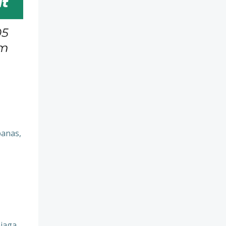
panas,
jaga