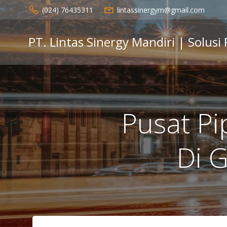
Skip
(024) 76435311
lintassinergym@gmail.com
to
content
PT. Lintas Sinergy Mandiri | Solusi
Pusat P
Di 