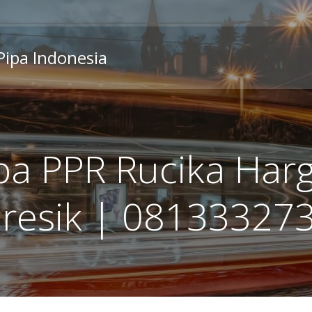
 Pipa Indonesia
ipa PPR Rucika Har
Gresik | 08133327