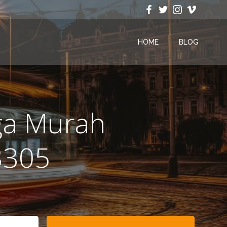
HOME
BLOG
ga Murah
3305
Search