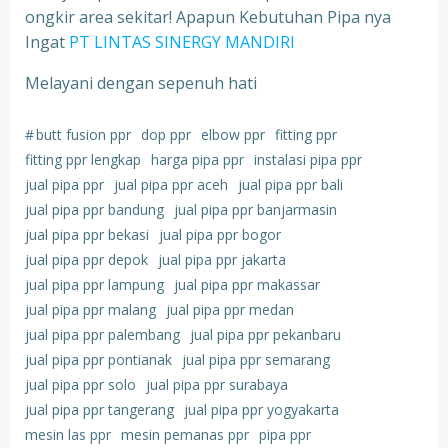
ongkir area sekitar! Apapun Kebutuhan Pipa nya
Ingat
PT LINTAS SINERGY MANDIRI
Melayani dengan sepenuh hati
#
butt fusion ppr
dop ppr
elbow ppr
fitting ppr
fitting ppr lengkap
harga pipa ppr
instalasi pipa ppr
jual pipa ppr
jual pipa ppr aceh
jual pipa ppr bali
jual pipa ppr bandung
jual pipa ppr banjarmasin
jual pipa ppr bekasi
jual pipa ppr bogor
jual pipa ppr depok
jual pipa ppr jakarta
jual pipa ppr lampung
jual pipa ppr makassar
jual pipa ppr malang
jual pipa ppr medan
jual pipa ppr palembang
jual pipa ppr pekanbaru
jual pipa ppr pontianak
jual pipa ppr semarang
jual pipa ppr solo
jual pipa ppr surabaya
jual pipa ppr tangerang
jual pipa ppr yogyakarta
mesin las ppr
mesin pemanas ppr
pipa ppr