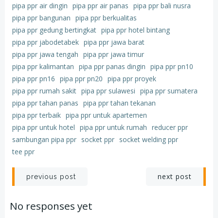
pipa ppr air dingin
pipa ppr air panas
pipa ppr bali nusra
pipa ppr bangunan
pipa ppr berkualitas
pipa ppr gedung bertingkat
pipa ppr hotel bintang
pipa ppr jabodetabek
pipa ppr jawa barat
pipa ppr jawa tengah
pipa ppr jawa timur
pipa ppr kalimantan
pipa ppr panas dingin
pipa ppr pn10
pipa ppr pn16
pipa ppr pn20
pipa ppr proyek
pipa ppr rumah sakit
pipa ppr sulawesi
pipa ppr sumatera
pipa ppr tahan panas
pipa ppr tahan tekanan
pipa ppr terbaik
pipa ppr untuk apartemen
pipa ppr untuk hotel
pipa ppr untuk rumah
reducer ppr
sambungan pipa ppr
socket ppr
socket welding ppr
tee ppr
Post
Post
next post
previous post
navigation
navigation
No responses yet