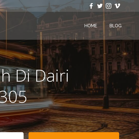
HOME
BLOG
 Di Dairi
3305
Search