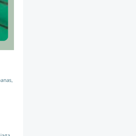
panas,
jaga