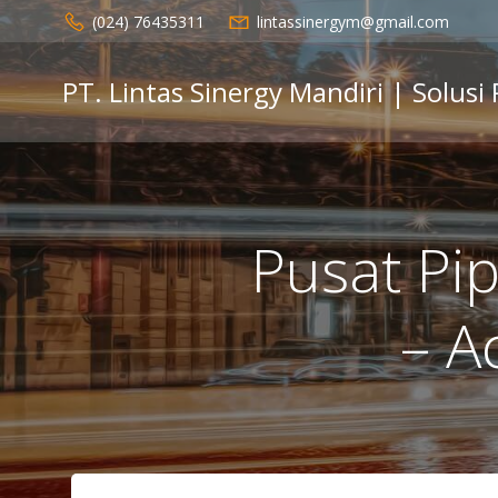
Skip
(024) 76435311
lintassinergym@gmail.com
to
content
PT. Lintas Sinergy Mandiri | Solusi
Pusat Pi
– A