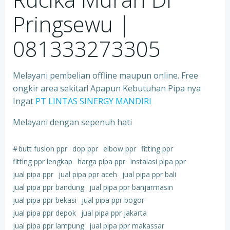
Pringsewu |
081333273305
Melayani pembelian offline maupun online. Free
ongkir area sekitar! Apapun Kebutuhan Pipa nya
Ingat
PT LINTAS SINERGY MANDIRI
Melayani dengan sepenuh hati
#
butt fusion ppr
dop ppr
elbow ppr
fitting ppr
fitting ppr lengkap
harga pipa ppr
instalasi pipa ppr
jual pipa ppr
jual pipa ppr aceh
jual pipa ppr bali
jual pipa ppr bandung
jual pipa ppr banjarmasin
jual pipa ppr bekasi
jual pipa ppr bogor
jual pipa ppr depok
jual pipa ppr jakarta
jual pipa ppr lampung
jual pipa ppr makassar