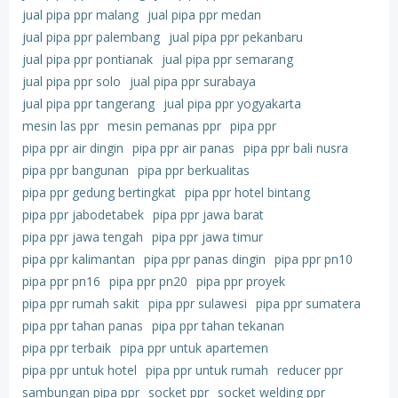
jual pipa ppr malang
jual pipa ppr medan
jual pipa ppr palembang
jual pipa ppr pekanbaru
jual pipa ppr pontianak
jual pipa ppr semarang
jual pipa ppr solo
jual pipa ppr surabaya
jual pipa ppr tangerang
jual pipa ppr yogyakarta
mesin las ppr
mesin pemanas ppr
pipa ppr
pipa ppr air dingin
pipa ppr air panas
pipa ppr bali nusra
pipa ppr bangunan
pipa ppr berkualitas
pipa ppr gedung bertingkat
pipa ppr hotel bintang
pipa ppr jabodetabek
pipa ppr jawa barat
pipa ppr jawa tengah
pipa ppr jawa timur
pipa ppr kalimantan
pipa ppr panas dingin
pipa ppr pn10
pipa ppr pn16
pipa ppr pn20
pipa ppr proyek
pipa ppr rumah sakit
pipa ppr sulawesi
pipa ppr sumatera
pipa ppr tahan panas
pipa ppr tahan tekanan
pipa ppr terbaik
pipa ppr untuk apartemen
pipa ppr untuk hotel
pipa ppr untuk rumah
reducer ppr
sambungan pipa ppr
socket ppr
socket welding ppr