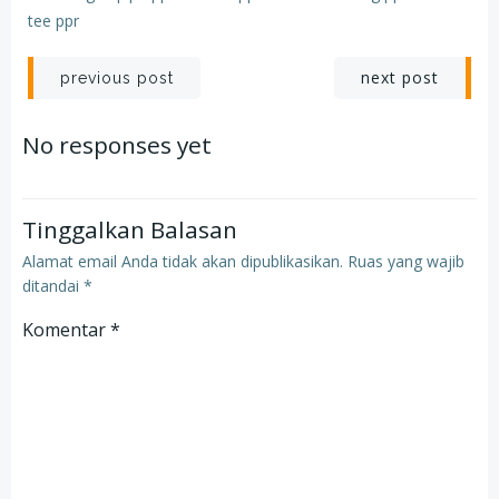
tee ppr
Post
Post
next post
previous post
navigation
navigation
No responses yet
Tinggalkan Balasan
Alamat email Anda tidak akan dipublikasikan.
Ruas yang wajib
ditandai
*
Komentar
*