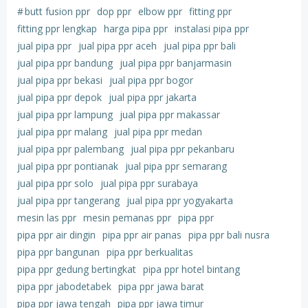
#
butt fusion ppr
dop ppr
elbow ppr
fitting ppr
fitting ppr lengkap
harga pipa ppr
instalasi pipa ppr
jual pipa ppr
jual pipa ppr aceh
jual pipa ppr bali
jual pipa ppr bandung
jual pipa ppr banjarmasin
jual pipa ppr bekasi
jual pipa ppr bogor
jual pipa ppr depok
jual pipa ppr jakarta
jual pipa ppr lampung
jual pipa ppr makassar
jual pipa ppr malang
jual pipa ppr medan
jual pipa ppr palembang
jual pipa ppr pekanbaru
jual pipa ppr pontianak
jual pipa ppr semarang
jual pipa ppr solo
jual pipa ppr surabaya
jual pipa ppr tangerang
jual pipa ppr yogyakarta
mesin las ppr
mesin pemanas ppr
pipa ppr
pipa ppr air dingin
pipa ppr air panas
pipa ppr bali nusra
pipa ppr bangunan
pipa ppr berkualitas
pipa ppr gedung bertingkat
pipa ppr hotel bintang
pipa ppr jabodetabek
pipa ppr jawa barat
pipa ppr jawa tengah
pipa ppr jawa timur