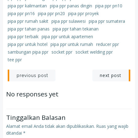
pipa ppr kalimantan
pipa ppr panas dingin
pipa ppr pn10
pipa ppr pn16
pipa ppr pn20
pipa ppr proyek
pipa ppr rumah sakit
pipa ppr sulawesi
pipa ppr sumatera
pipa ppr tahan panas
pipa ppr tahan tekanan
pipa ppr terbaik
pipa ppr untuk apartemen
pipa ppr untuk hotel
pipa ppr untuk rumah
reducer ppr
sambungan pipa ppr
socket ppr
socket welding ppr
tee ppr
Post
Post
next post
previous post
navigation
navigation
No responses yet
Tinggalkan Balasan
Alamat email Anda tidak akan dipublikasikan.
Ruas yang wajib
ditandai
*