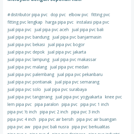
#
distributor pipa pvc
dop pvc
elbow pvc
fitting pvc
fitting pvc lengkap
harga pipa pvc
instalasi pipa pvc
jual pipa pvc
jual pipa pvc aceh
jual pipa pvc bali
jual pipa pvc bandung
jual pipa pvc banjarmasin
jual pipa pvc bekasi
jual pipa pvc bogor
jual pipa pvc depok
jual pipa pvc jakarta
jual pipa pvc lampung
jual pipa pvc makassar
jual pipa pvc malang
jual pipa pvc medan
jual pipa pvc palembang
jual pipa pvc pekanbaru
jual pipa pvc pontianak
jual pipa pvc semarang
jual pipa pvc solo
jual pipa pvc surabaya
jual pipa pvc tangerang
jual pipa pvc yogyakarta
knee pvc
lem pipa pvc
pipa paralon
pipa pvc
pipa pvc 1 inch
pipa pvc ½ inch
pipa pvc 2 inch
pipa pvc 3 inch
pipa pvc 4 inch
pipa pvc air bersih
pipa pvc air buangan
pipa pvc aw
pipa pvc bali nusra
pipa pvc berkualitas