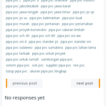
pipa pvc c
pipa pvc d
pipa pvc drainase
pipa pvc industri
pipa pvc jabodetabek
pipa pvc jawa barat
pipa pvc jawa tengah
pipa pvc jawa timur
pipa pvc jis vp
pipa pvc jis vu
pipa pvc kalimantan
pipa pvc kuat
pipa pvc murah
pipa pvc pertanian
pipa pvc perumahan
pipa pvc proyek konstruksi
pipa pvc saluran limbah
pipa pvc sch 40
pipa pvc sch 80
pipa pvc sni aw
pipa pvc sni d
pipa pvc standar jis
pipa pvc standar sni
pipa pvc sulawesi
pipa pvc sumatera
pipa pvc tahan lama
pipa pvc terbaik
pipa pvc untuk proyek
pipa pvc untuk rumah
sambungan pipa pvc
sistem pipa pvc
sok pvc
supplier pipa pvc
tee pvc
tutup pipa pvc
ukuran pipa pvc lengkap
Post
Post
next post
previous post
navigation
navigation
No responses yet