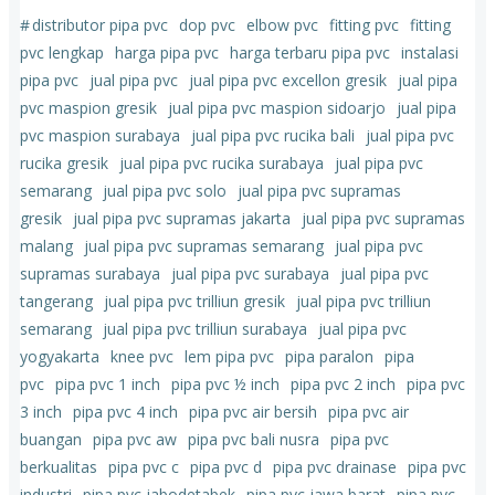
#
distributor pipa pvc
dop pvc
elbow pvc
fitting pvc
fitting
pvc lengkap
harga pipa pvc
harga terbaru pipa pvc
instalasi
pipa pvc
jual pipa pvc
jual pipa pvc excellon gresik
jual pipa
pvc maspion gresik
jual pipa pvc maspion sidoarjo
jual pipa
pvc maspion surabaya
jual pipa pvc rucika bali
jual pipa pvc
rucika gresik
jual pipa pvc rucika surabaya
jual pipa pvc
semarang
jual pipa pvc solo
jual pipa pvc supramas
gresik
jual pipa pvc supramas jakarta
jual pipa pvc supramas
malang
jual pipa pvc supramas semarang
jual pipa pvc
supramas surabaya
jual pipa pvc surabaya
jual pipa pvc
tangerang
jual pipa pvc trilliun gresik
jual pipa pvc trilliun
semarang
jual pipa pvc trilliun surabaya
jual pipa pvc
yogyakarta
knee pvc
lem pipa pvc
pipa paralon
pipa
pvc
pipa pvc 1 inch
pipa pvc ½ inch
pipa pvc 2 inch
pipa pvc
3 inch
pipa pvc 4 inch
pipa pvc air bersih
pipa pvc air
buangan
pipa pvc aw
pipa pvc bali nusra
pipa pvc
berkualitas
pipa pvc c
pipa pvc d
pipa pvc drainase
pipa pvc
industri
pipa pvc jabodetabek
pipa pvc jawa barat
pipa pvc