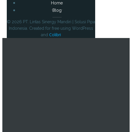
Home
Blog
© 2026 PT. Lintas Sinergy Mandiri | Solusi Pipa
Indonesia. Created for free using WordPress
Colibri
and