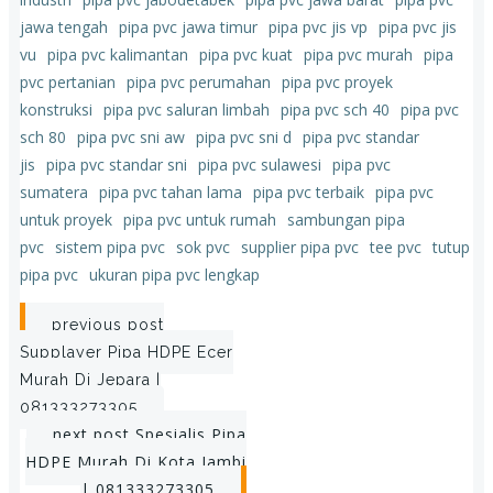
jawa tengah
pipa pvc jawa timur
pipa pvc jis vp
pipa pvc jis
vu
pipa pvc kalimantan
pipa pvc kuat
pipa pvc murah
pipa
pvc pertanian
pipa pvc perumahan
pipa pvc proyek
konstruksi
pipa pvc saluran limbah
pipa pvc sch 40
pipa pvc
sch 80
pipa pvc sni aw
pipa pvc sni d
pipa pvc standar
jis
pipa pvc standar sni
pipa pvc sulawesi
pipa pvc
sumatera
pipa pvc tahan lama
pipa pvc terbaik
pipa pvc
untuk proyek
pipa pvc untuk rumah
sambungan pipa
pvc
sistem pipa pvc
sok pvc
supplier pipa pvc
tee pvc
tutup
pipa pvc
ukuran pipa pvc lengkap
Post
previous post
Supplayer Pipa HDPE Ecer
navigation
Murah Di Jepara |
081333273305
Post
next post
Spesialis Pipa
HDPE Murah Di Kota Jambi
| 081333273305