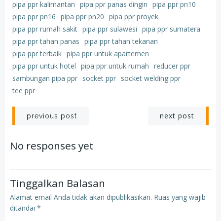
pipa ppr kalimantan
pipa ppr panas dingin
pipa ppr pn10
pipa ppr pn16
pipa ppr pn20
pipa ppr proyek
pipa ppr rumah sakit
pipa ppr sulawesi
pipa ppr sumatera
pipa ppr tahan panas
pipa ppr tahan tekanan
pipa ppr terbaik
pipa ppr untuk apartemen
pipa ppr untuk hotel
pipa ppr untuk rumah
reducer ppr
sambungan pipa ppr
socket ppr
socket welding ppr
tee ppr
Post
Post
next post
previous post
navigation
navigation
No responses yet
Tinggalkan Balasan
Alamat email Anda tidak akan dipublikasikan.
Ruas yang wajib
ditandai
*