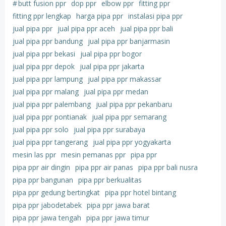
#
butt fusion ppr
dop ppr
elbow ppr
fitting ppr
fitting ppr lengkap
harga pipa ppr
instalasi pipa ppr
jual pipa ppr
jual pipa ppr aceh
jual pipa ppr bali
jual pipa ppr bandung
jual pipa ppr banjarmasin
jual pipa ppr bekasi
jual pipa ppr bogor
jual pipa ppr depok
jual pipa ppr jakarta
jual pipa ppr lampung
jual pipa ppr makassar
jual pipa ppr malang
jual pipa ppr medan
jual pipa ppr palembang
jual pipa ppr pekanbaru
jual pipa ppr pontianak
jual pipa ppr semarang
jual pipa ppr solo
jual pipa ppr surabaya
jual pipa ppr tangerang
jual pipa ppr yogyakarta
mesin las ppr
mesin pemanas ppr
pipa ppr
pipa ppr air dingin
pipa ppr air panas
pipa ppr bali nusra
pipa ppr bangunan
pipa ppr berkualitas
pipa ppr gedung bertingkat
pipa ppr hotel bintang
pipa ppr jabodetabek
pipa ppr jawa barat
pipa ppr jawa tengah
pipa ppr jawa timur