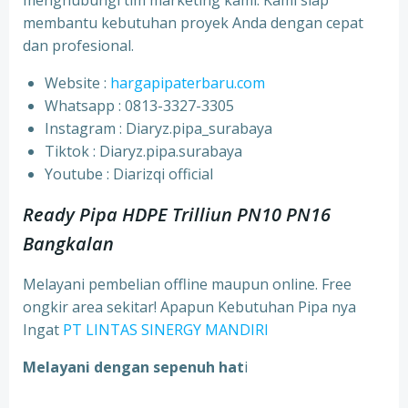
menghubungi tim marketing kami. Kami siap
membantu kebutuhan proyek Anda dengan cepat
dan profesional.
Website :
hargapipaterbaru.com
Whatsapp : 0813-3327-3305
⁠Instagram : Diaryz.pipa_surabaya
⁠Tiktok : Diaryz.pipa.surabaya
⁠Youtube : Diarizqi official
Ready Pipa HDPE Trilliun PN10 PN16
Bangkalan
Melayani pembelian offline maupun online. Free
ongkir area sekitar! Apapun Kebutuhan Pipa nya
Ingat
PT LINTAS SINERGY MANDIRI
Melayani dengan sepenuh hat
i