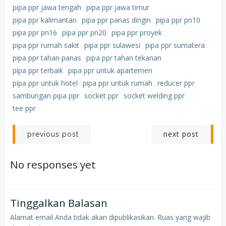
pipa ppr jawa tengah
pipa ppr jawa timur
pipa ppr kalimantan
pipa ppr panas dingin
pipa ppr pn10
pipa ppr pn16
pipa ppr pn20
pipa ppr proyek
pipa ppr rumah sakit
pipa ppr sulawesi
pipa ppr sumatera
pipa ppr tahan panas
pipa ppr tahan tekanan
pipa ppr terbaik
pipa ppr untuk apartemen
pipa ppr untuk hotel
pipa ppr untuk rumah
reducer ppr
sambungan pipa ppr
socket ppr
socket welding ppr
tee ppr
Post
Post
next post
previous post
navigation
navigation
No responses yet
Tinggalkan Balasan
Alamat email Anda tidak akan dipublikasikan.
Ruas yang wajib