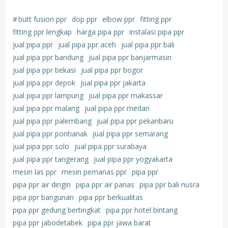
#
butt fusion ppr
dop ppr
elbow ppr
fitting ppr
fitting ppr lengkap
harga pipa ppr
instalasi pipa ppr
jual pipa ppr
jual pipa ppr aceh
jual pipa ppr bali
jual pipa ppr bandung
jual pipa ppr banjarmasin
jual pipa ppr bekasi
jual pipa ppr bogor
jual pipa ppr depok
jual pipa ppr jakarta
jual pipa ppr lampung
jual pipa ppr makassar
jual pipa ppr malang
jual pipa ppr medan
jual pipa ppr palembang
jual pipa ppr pekanbaru
jual pipa ppr pontianak
jual pipa ppr semarang
jual pipa ppr solo
jual pipa ppr surabaya
jual pipa ppr tangerang
jual pipa ppr yogyakarta
mesin las ppr
mesin pemanas ppr
pipa ppr
pipa ppr air dingin
pipa ppr air panas
pipa ppr bali nusra
pipa ppr bangunan
pipa ppr berkualitas
pipa ppr gedung bertingkat
pipa ppr hotel bintang
pipa ppr jabodetabek
pipa ppr jawa barat