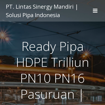
Skip
PT. Lintas Sinergy Mandiri |
to
Solusi Pipa Indonesia
content
Ready Pipa
HDPE Trilliun
PN10 PN16
Pasuruan |