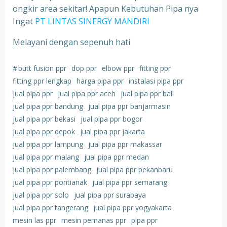
ongkir area sekitar! Apapun Kebutuhan Pipa nya
Ingat
PT LINTAS SINERGY MANDIRI
Melayani dengan sepenuh hati
#
butt fusion ppr
dop ppr
elbow ppr
fitting ppr
fitting ppr lengkap
harga pipa ppr
instalasi pipa ppr
jual pipa ppr
jual pipa ppr aceh
jual pipa ppr bali
jual pipa ppr bandung
jual pipa ppr banjarmasin
jual pipa ppr bekasi
jual pipa ppr bogor
jual pipa ppr depok
jual pipa ppr jakarta
jual pipa ppr lampung
jual pipa ppr makassar
jual pipa ppr malang
jual pipa ppr medan
jual pipa ppr palembang
jual pipa ppr pekanbaru
jual pipa ppr pontianak
jual pipa ppr semarang
jual pipa ppr solo
jual pipa ppr surabaya
jual pipa ppr tangerang
jual pipa ppr yogyakarta
mesin las ppr
mesin pemanas ppr
pipa ppr