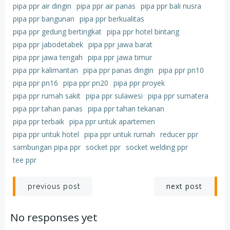
pipa ppr air dingin
pipa ppr air panas
pipa ppr bali nusra
pipa ppr bangunan
pipa ppr berkualitas
pipa ppr gedung bertingkat
pipa ppr hotel bintang
pipa ppr jabodetabek
pipa ppr jawa barat
pipa ppr jawa tengah
pipa ppr jawa timur
pipa ppr kalimantan
pipa ppr panas dingin
pipa ppr pn10
pipa ppr pn16
pipa ppr pn20
pipa ppr proyek
pipa ppr rumah sakit
pipa ppr sulawesi
pipa ppr sumatera
pipa ppr tahan panas
pipa ppr tahan tekanan
pipa ppr terbaik
pipa ppr untuk apartemen
pipa ppr untuk hotel
pipa ppr untuk rumah
reducer ppr
sambungan pipa ppr
socket ppr
socket welding ppr
tee ppr
Post
Post
next post
previous post
navigation
navigation
No responses yet