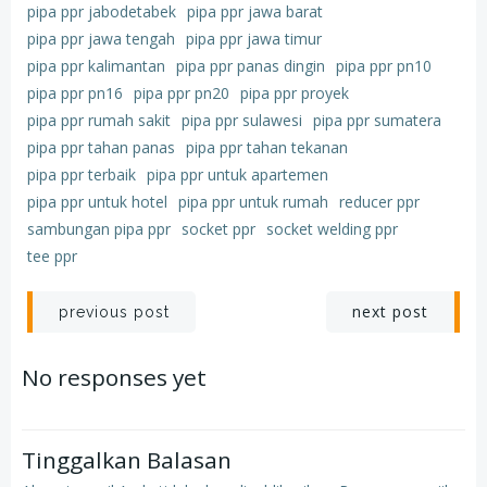
pipa ppr jabodetabek
pipa ppr jawa barat
pipa ppr jawa tengah
pipa ppr jawa timur
pipa ppr kalimantan
pipa ppr panas dingin
pipa ppr pn10
pipa ppr pn16
pipa ppr pn20
pipa ppr proyek
pipa ppr rumah sakit
pipa ppr sulawesi
pipa ppr sumatera
pipa ppr tahan panas
pipa ppr tahan tekanan
pipa ppr terbaik
pipa ppr untuk apartemen
pipa ppr untuk hotel
pipa ppr untuk rumah
reducer ppr
sambungan pipa ppr
socket ppr
socket welding ppr
tee ppr
Post
Post
next post
previous post
navigation
navigation
No responses yet
Tinggalkan Balasan