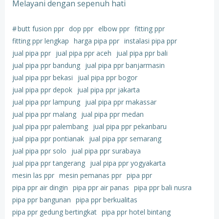
Melayani dengan sepenuh hati
#
butt fusion ppr
dop ppr
elbow ppr
fitting ppr
fitting ppr lengkap
harga pipa ppr
instalasi pipa ppr
jual pipa ppr
jual pipa ppr aceh
jual pipa ppr bali
jual pipa ppr bandung
jual pipa ppr banjarmasin
jual pipa ppr bekasi
jual pipa ppr bogor
jual pipa ppr depok
jual pipa ppr jakarta
jual pipa ppr lampung
jual pipa ppr makassar
jual pipa ppr malang
jual pipa ppr medan
jual pipa ppr palembang
jual pipa ppr pekanbaru
jual pipa ppr pontianak
jual pipa ppr semarang
jual pipa ppr solo
jual pipa ppr surabaya
jual pipa ppr tangerang
jual pipa ppr yogyakarta
mesin las ppr
mesin pemanas ppr
pipa ppr
pipa ppr air dingin
pipa ppr air panas
pipa ppr bali nusra
pipa ppr bangunan
pipa ppr berkualitas
pipa ppr gedung bertingkat
pipa ppr hotel bintang