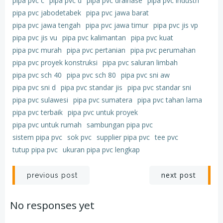
pipa pvc c
pipa pvc d
pipa pvc drainase
pipa pvc industri
pipa pvc jabodetabek
pipa pvc jawa barat
pipa pvc jawa tengah
pipa pvc jawa timur
pipa pvc jis vp
pipa pvc jis vu
pipa pvc kalimantan
pipa pvc kuat
pipa pvc murah
pipa pvc pertanian
pipa pvc perumahan
pipa pvc proyek konstruksi
pipa pvc saluran limbah
pipa pvc sch 40
pipa pvc sch 80
pipa pvc sni aw
pipa pvc sni d
pipa pvc standar jis
pipa pvc standar sni
pipa pvc sulawesi
pipa pvc sumatera
pipa pvc tahan lama
pipa pvc terbaik
pipa pvc untuk proyek
pipa pvc untuk rumah
sambungan pipa pvc
sistem pipa pvc
sok pvc
supplier pipa pvc
tee pvc
tutup pipa pvc
ukuran pipa pvc lengkap
Post
Post
next post
previous post
navigation
navigation
No responses yet