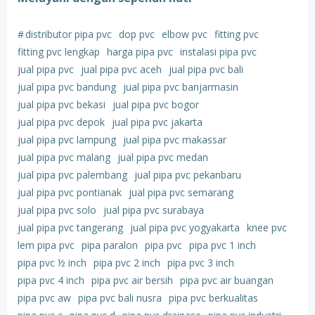
#
distributor pipa pvc
dop pvc
elbow pvc
fitting pvc
fitting pvc lengkap
harga pipa pvc
instalasi pipa pvc
jual pipa pvc
jual pipa pvc aceh
jual pipa pvc bali
jual pipa pvc bandung
jual pipa pvc banjarmasin
jual pipa pvc bekasi
jual pipa pvc bogor
jual pipa pvc depok
jual pipa pvc jakarta
jual pipa pvc lampung
jual pipa pvc makassar
jual pipa pvc malang
jual pipa pvc medan
jual pipa pvc palembang
jual pipa pvc pekanbaru
jual pipa pvc pontianak
jual pipa pvc semarang
jual pipa pvc solo
jual pipa pvc surabaya
jual pipa pvc tangerang
jual pipa pvc yogyakarta
knee pvc
lem pipa pvc
pipa paralon
pipa pvc
pipa pvc 1 inch
pipa pvc ½ inch
pipa pvc 2 inch
pipa pvc 3 inch
pipa pvc 4 inch
pipa pvc air bersih
pipa pvc air buangan
pipa pvc aw
pipa pvc bali nusra
pipa pvc berkualitas