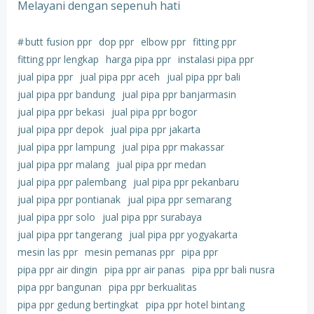
Melayani dengan sepenuh hati
#
butt fusion ppr
dop ppr
elbow ppr
fitting ppr
fitting ppr lengkap
harga pipa ppr
instalasi pipa ppr
jual pipa ppr
jual pipa ppr aceh
jual pipa ppr bali
jual pipa ppr bandung
jual pipa ppr banjarmasin
jual pipa ppr bekasi
jual pipa ppr bogor
jual pipa ppr depok
jual pipa ppr jakarta
jual pipa ppr lampung
jual pipa ppr makassar
jual pipa ppr malang
jual pipa ppr medan
jual pipa ppr palembang
jual pipa ppr pekanbaru
jual pipa ppr pontianak
jual pipa ppr semarang
jual pipa ppr solo
jual pipa ppr surabaya
jual pipa ppr tangerang
jual pipa ppr yogyakarta
mesin las ppr
mesin pemanas ppr
pipa ppr
pipa ppr air dingin
pipa ppr air panas
pipa ppr bali nusra
pipa ppr bangunan
pipa ppr berkualitas
pipa ppr gedung bertingkat
pipa ppr hotel bintang