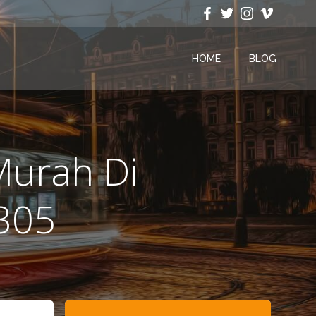
HOME
BLOG
Murah Di
305
Search