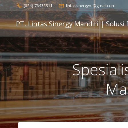
Skip
(024) 76435311
lintassinergym@gmail.com
to
content
PT. Lintas Sinergy Mandiri | Solusi
Spesial
Ma