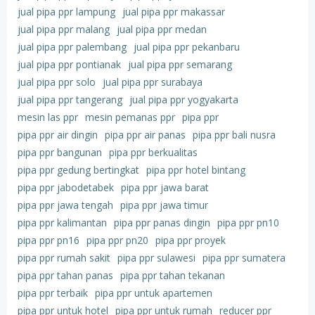
jual pipa ppr lampung
jual pipa ppr makassar
jual pipa ppr malang
jual pipa ppr medan
jual pipa ppr palembang
jual pipa ppr pekanbaru
jual pipa ppr pontianak
jual pipa ppr semarang
jual pipa ppr solo
jual pipa ppr surabaya
jual pipa ppr tangerang
jual pipa ppr yogyakarta
mesin las ppr
mesin pemanas ppr
pipa ppr
pipa ppr air dingin
pipa ppr air panas
pipa ppr bali nusra
pipa ppr bangunan
pipa ppr berkualitas
pipa ppr gedung bertingkat
pipa ppr hotel bintang
pipa ppr jabodetabek
pipa ppr jawa barat
pipa ppr jawa tengah
pipa ppr jawa timur
pipa ppr kalimantan
pipa ppr panas dingin
pipa ppr pn10
pipa ppr pn16
pipa ppr pn20
pipa ppr proyek
pipa ppr rumah sakit
pipa ppr sulawesi
pipa ppr sumatera
pipa ppr tahan panas
pipa ppr tahan tekanan
pipa ppr terbaik
pipa ppr untuk apartemen
pipa ppr untuk hotel
pipa ppr untuk rumah
reducer ppr