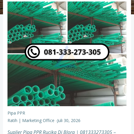
Pipa PPR
Ratih | Marketing Office
-
Juli 30, 2026
Suplier Pipa PPR Rucika Di Blora | 081333273305
–