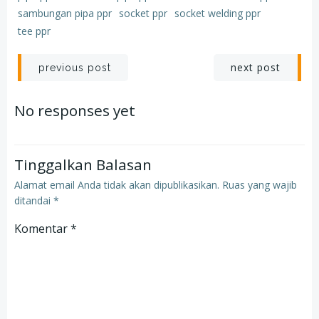
sambungan pipa ppr
socket ppr
socket welding ppr
tee ppr
Post
Post
next post
previous post
navigation
navigation
No responses yet
Tinggalkan Balasan
Alamat email Anda tidak akan dipublikasikan.
Ruas yang wajib
ditandai
*
Komentar
*