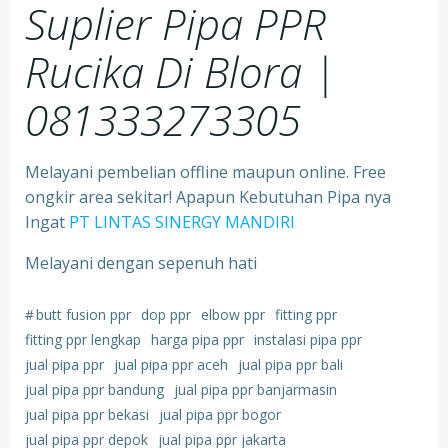
Suplier Pipa PPR
Rucika Di Blora |
081333273305
Melayani pembelian offline maupun online. Free
ongkir area sekitar! Apapun Kebutuhan Pipa nya
Ingat
PT LINTAS SINERGY MANDIRI
Melayani dengan sepenuh hati
#
butt fusion ppr
dop ppr
elbow ppr
fitting ppr
fitting ppr lengkap
harga pipa ppr
instalasi pipa ppr
jual pipa ppr
jual pipa ppr aceh
jual pipa ppr bali
jual pipa ppr bandung
jual pipa ppr banjarmasin
jual pipa ppr bekasi
jual pipa ppr bogor
jual pipa ppr depok
jual pipa ppr jakarta