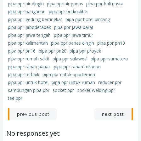
pipa ppr air dingin
pipa ppr air panas
pipa ppr bali nusra
pipa ppr bangunan
pipa ppr berkualitas
pipa ppr gedung bertingkat
pipa ppr hotel bintang
pipa ppr jabodetabek
pipa ppr jawa barat
pipa ppr jawa tengah
pipa ppr jawa timur
pipa ppr kalimantan
pipa ppr panas dingin
pipa ppr pn10
pipa ppr pn16
pipa ppr pn20
pipa ppr proyek
pipa ppr rumah sakit
pipa ppr sulawesi
pipa ppr sumatera
pipa ppr tahan panas
pipa ppr tahan tekanan
pipa ppr terbaik
pipa ppr untuk apartemen
pipa ppr untuk hotel
pipa ppr untuk rumah
reducer ppr
sambungan pipa ppr
socket ppr
socket welding ppr
tee ppr
Post
Post
next post
previous post
navigation
navigation
No responses yet