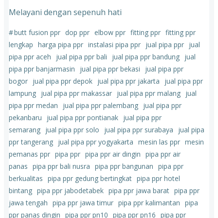
Melayani dengan sepenuh hati
#
butt fusion ppr
dop ppr
elbow ppr
fitting ppr
fitting ppr
lengkap
harga pipa ppr
instalasi pipa ppr
jual pipa ppr
jual
pipa ppr aceh
jual pipa ppr bali
jual pipa ppr bandung
jual
pipa ppr banjarmasin
jual pipa ppr bekasi
jual pipa ppr
bogor
jual pipa ppr depok
jual pipa ppr jakarta
jual pipa ppr
lampung
jual pipa ppr makassar
jual pipa ppr malang
jual
pipa ppr medan
jual pipa ppr palembang
jual pipa ppr
pekanbaru
jual pipa ppr pontianak
jual pipa ppr
semarang
jual pipa ppr solo
jual pipa ppr surabaya
jual pipa
ppr tangerang
jual pipa ppr yogyakarta
mesin las ppr
mesin
pemanas ppr
pipa ppr
pipa ppr air dingin
pipa ppr air
panas
pipa ppr bali nusra
pipa ppr bangunan
pipa ppr
berkualitas
pipa ppr gedung bertingkat
pipa ppr hotel
bintang
pipa ppr jabodetabek
pipa ppr jawa barat
pipa ppr
jawa tengah
pipa ppr jawa timur
pipa ppr kalimantan
pipa
ppr panas dingin
pipa ppr pn10
pipa ppr pn16
pipa ppr