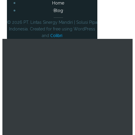
Home
Blog
© 2026 PT. Lintas Sinergy Mandiri | Solusi Pipa
Indonesia. Created for free using WordPress
Colibri
and