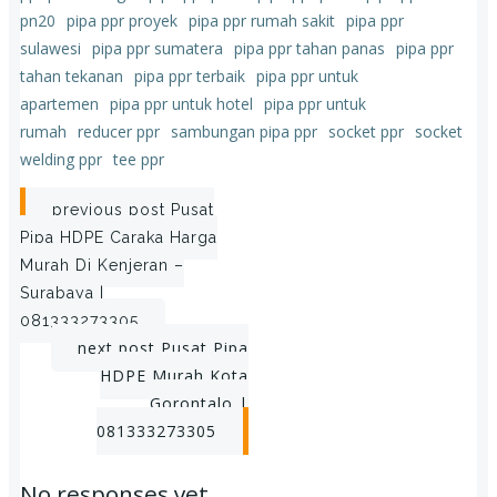
pn20
pipa ppr proyek
pipa ppr rumah sakit
pipa ppr
sulawesi
pipa ppr sumatera
pipa ppr tahan panas
pipa ppr
tahan tekanan
pipa ppr terbaik
pipa ppr untuk
apartemen
pipa ppr untuk hotel
pipa ppr untuk
rumah
reducer ppr
sambungan pipa ppr
socket ppr
socket
welding ppr
tee ppr
Post
previous post
Pusat
Pipa HDPE Caraka Harga
navigation
Murah Di Kenjeran –
Surabaya |
081333273305
Post
next post
Pusat Pipa
HDPE Murah Kota
navigation
Gorontalo |
081333273305
No responses yet