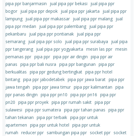
pipa ppr banjarmasin
jual pipa ppr bekasi
jual pipa ppr
bogor
jual pipa ppr depok
jual pipa ppr jakarta
jual pipa ppr
lampung
jual pipa ppr makassar
jual pipa ppr malang
jual
pipa ppr medan
jual pipa ppr palembang
jual pipa ppr
pekanbaru
jual pipa ppr pontianak
jual pipa ppr
semarang
jual pipa ppr solo
jual pipa ppr surabaya
jual pipa
ppr tangerang
jual pipa ppr yogyakarta
mesin las ppr
mesin
pemanas ppr
pipa ppr
pipa ppr air dingin
pipa ppr air
panas
pipa ppr bali nusra
pipa ppr bangunan
pipa ppr
berkualitas
pipa ppr gedung bertingkat
pipa ppr hotel
bintang
pipa ppr jabodetabek
pipa ppr jawa barat
pipa ppr
jawa tengah
pipa ppr jawa timur
pipa ppr kalimantan
pipa
ppr panas dingin
pipa ppr pn10
pipa ppr pn16
pipa ppr
pn20
pipa ppr proyek
pipa ppr rumah sakit
pipa ppr
sulawesi
pipa ppr sumatera
pipa ppr tahan panas
pipa ppr
tahan tekanan
pipa ppr terbaik
pipa ppr untuk
apartemen
pipa ppr untuk hotel
pipa ppr untuk
rumah
reducer ppr
sambungan pipa ppr
socket ppr
socket