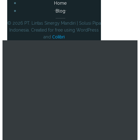
Home
Blog
© 2026 PT. Lintas Sinergy Mandiri | Solusi Pipa
Indonesia. Created for free using WordPress
Colibri
and