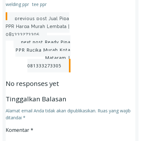
welding ppr
tee ppr
Post
previous post
Jual Pipa
PPR Harga Murah Lembata |
navigation
081333273305
Post
next post
Ready Pipa
PPR Rucika Murah Kota
navigation
Mataram |
081333273305
No responses yet
Tinggalkan Balasan
Alamat email Anda tidak akan dipublikasikan.
Ruas yang wajib
ditandai
*
Komentar
*