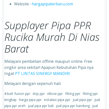
⁠Website :
hargapipaterbaru.com
Supplayer Pipa PPR
Rucika Murah Di Nias
Barat
Melayani pembelian offline maupun online. Free
ongkir area sekitar! Apapun Kebutuhan Pipa nya
Ingat
PT LINTAS SINERGY MANDIRI
Melayani dengan sepenuh hati
#
butt fusion ppr
dop ppr
elbow ppr
fitting ppr
fitting ppr
lengkap
harga pipa ppr
instalasi pipa ppr
jual pipa ppr
jual
pipa ppr aceh
jual pipa ppr bali
jual pipa ppr bandung
jual