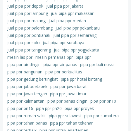
jual pipa ppr depok
jual pipa ppr jakarta
jual pipa ppr lampung
jual pipa ppr makassar
jual pipa ppr malang
jual pipa ppr medan
jual pipa ppr palembang
jual pipa ppr pekanbaru
jual pipa ppr pontianak
jual pipa ppr semarang
jual pipa ppr solo
jual pipa ppr surabaya
jual pipa ppr tangerang
jual pipa ppr yogyakarta
mesin las ppr
mesin pemanas ppr
pipa ppr
pipa ppr air dingin
pipa ppr air panas
pipa ppr bali nusra
pipa ppr bangunan
pipa ppr berkualitas
pipa ppr gedung bertingkat
pipa ppr hotel bintang
pipa ppr jabodetabek
pipa ppr jawa barat
pipa ppr jawa tengah
pipa ppr jawa timur
pipa ppr kalimantan
pipa ppr panas dingin
pipa ppr pn10
pipa ppr pn16
pipa ppr pn20
pipa ppr proyek
pipa ppr rumah sakit
pipa ppr sulawesi
pipa ppr sumatera
pipa ppr tahan panas
pipa ppr tahan tekanan
pipa ppr terbaik
pipa ppr untuk apartemen