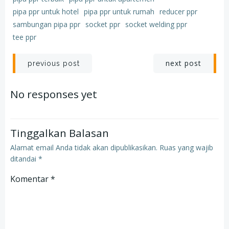
pipa ppr untuk hotel
pipa ppr untuk rumah
reducer ppr
sambungan pipa ppr
socket ppr
socket welding ppr
tee ppr
Post
Post
next post
previous post
navigation
navigation
No responses yet
Tinggalkan Balasan
Alamat email Anda tidak akan dipublikasikan.
Ruas yang wajib
ditandai
*
Komentar
*