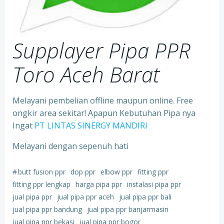
Supplayer Pipa PPR
Toro Aceh Barat
Melayani pembelian offline maupun online. Free
ongkir area sekitar! Apapun Kebutuhan Pipa nya
Ingat
PT LINTAS SINERGY MANDIRI
Melayani dengan sepenuh hati
#
butt fusion ppr
dop ppr
elbow ppr
fitting ppr
fitting ppr lengkap
harga pipa ppr
instalasi pipa ppr
jual pipa ppr
jual pipa ppr aceh
jual pipa ppr bali
jual pipa ppr bandung
jual pipa ppr banjarmasin
jual pipa ppr bekasi
jual pipa ppr bogor