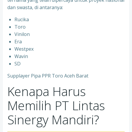
ternama yang telah dipercaya untuk proyek nasional
dan swasta, di antaranya:
Rucika
⁠Toro
⁠Vinilon
⁠Era
⁠Westpex
⁠Wavin
⁠SD
Supplayer Pipa PPR Toro Aceh Barat
Kenapa Harus
Memilih PT Lintas
Sinergy Mandiri?