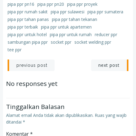
pipa ppr pn16
pipa ppr pn20
pipa ppr proyek
pipa ppr rumah sakit
pipa ppr sulawesi
pipa ppr sumatera
pipa ppr tahan panas
pipa ppr tahan tekanan
pipa ppr terbaik
pipa ppr untuk apartemen
pipa ppr untuk hotel
pipa ppr untuk rumah
reducer ppr
sambungan pipa ppr
socket ppr
socket welding ppr
tee ppr
Post
Post
next post
previous post
navigation
navigation
No responses yet
Tinggalkan Balasan
Alamat email Anda tidak akan dipublikasikan.
Ruas yang wajib
ditandai
*
Komentar
*