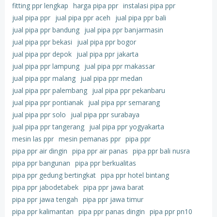
fitting ppr lengkap
harga pipa ppr
instalasi pipa ppr
jual pipa ppr
jual pipa ppr aceh
jual pipa ppr bali
jual pipa ppr bandung
jual pipa ppr banjarmasin
jual pipa ppr bekasi
jual pipa ppr bogor
jual pipa ppr depok
jual pipa ppr jakarta
jual pipa ppr lampung
jual pipa ppr makassar
jual pipa ppr malang
jual pipa ppr medan
jual pipa ppr palembang
jual pipa ppr pekanbaru
jual pipa ppr pontianak
jual pipa ppr semarang
jual pipa ppr solo
jual pipa ppr surabaya
jual pipa ppr tangerang
jual pipa ppr yogyakarta
mesin las ppr
mesin pemanas ppr
pipa ppr
pipa ppr air dingin
pipa ppr air panas
pipa ppr bali nusra
pipa ppr bangunan
pipa ppr berkualitas
pipa ppr gedung bertingkat
pipa ppr hotel bintang
pipa ppr jabodetabek
pipa ppr jawa barat
pipa ppr jawa tengah
pipa ppr jawa timur
pipa ppr kalimantan
pipa ppr panas dingin
pipa ppr pn10