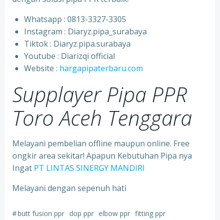
Whatsapp : 0813-3327-3305
⁠Instagram : Diaryz.pipa_surabaya
⁠Tiktok : Diaryz.pipa.surabaya
⁠Youtube : Diarizqi official
⁠Website :
hargapipaterbaru.com
Supplayer Pipa PPR
Toro Aceh Tenggara
Melayani pembelian offline maupun online. Free
ongkir area sekitar! Apapun Kebutuhan Pipa nya
Ingat
PT LINTAS SINERGY MANDIRI
Melayani dengan sepenuh hati
#
butt fusion ppr
dop ppr
elbow ppr
fitting ppr