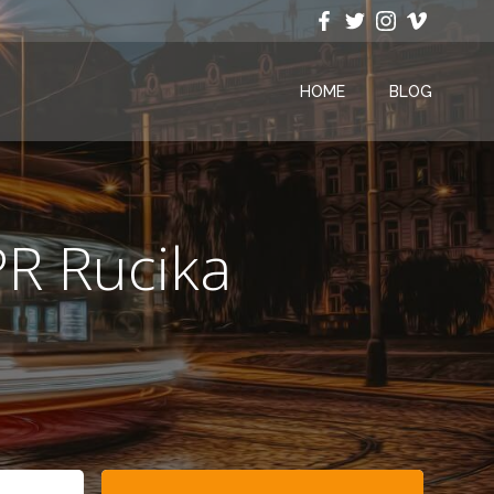
HOME
BLOG
R Rucika
Search