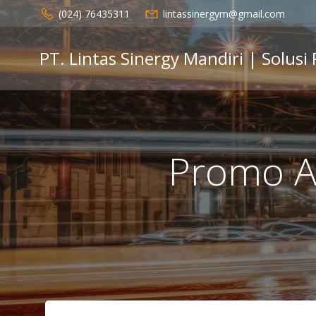
Skip
(024) 76435311
lintassinergym@gmail.com
to
content
PT. Lintas Sinergy Mandiri | Solusi
Promo A